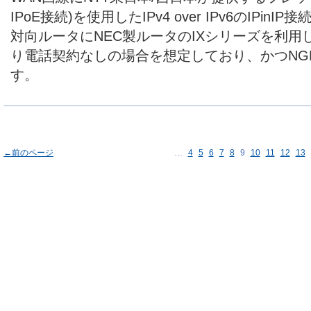
IPoE接続)を使用したIPv4 over IPv6のIPi
対向ルータにNEC製ルータのIXシリーズを利
り電話契約なしの場合を想定しており、かつNG
す。
←前のページ
…
4
5
6
7
8
9
10
11
12
13