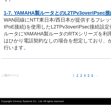
1-7. YAMAHA製ルータとのL2TPv3overIPsec接
WAN回線にNTT東日本/西日本が提供するフレッツ
IPoE接続)を使用したL2TPv3overIPsec接
ルータにYAMAHA製ルータのRTXシリーズを
はひかり電話契約なしの場合を想定しており、か
行います。
←前のページ
1
2
3
4
5
6
…
Copyright Century Systems Co., Ltd. All rights reserved.