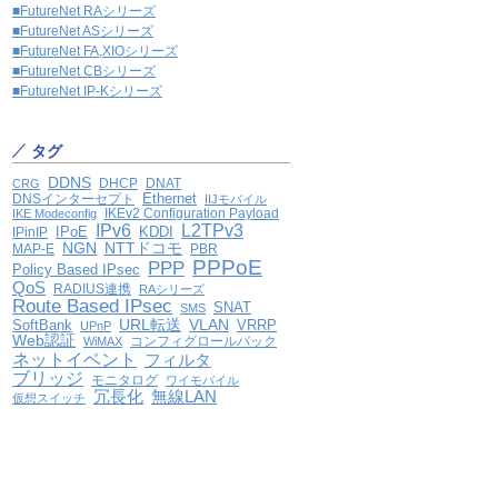
■FutureNet RAシリーズ
■FutureNet ASシリーズ
■FutureNet FA,XIOシリーズ
■FutureNet CBシリーズ
■FutureNet IP-Kシリーズ
タグ
DDNS
DHCP
DNAT
CRG
Ethernet
DNSインターセプト
IIJモバイル
IKEv2 Configuration Payload
IKE Modeconfig
IPv6
L2TPv3
IPoE
KDDI
IPinIP
NGN
NTTドコモ
MAP-E
PBR
PPPoE
PPP
Policy Based IPsec
QoS
RADIUS連携
RAシリーズ
Route Based IPsec
SNAT
SMS
VLAN
SoftBank
URL転送
VRRP
UPnP
Web認証
コンフィグロールバック
WiMAX
ネットイベント
フィルタ
ブリッジ
モニタログ
ワイモバイル
冗長化
無線LAN
仮想スイッチ