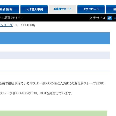
SLに変更できます。
XIOシリーズ
XIO-100編
et経由で接続されているマスター側XIOの接点入力(DI)の変化をスレーブ側XIO
とスレーブ側XIO-100のDO0、DO1を紐付けています。