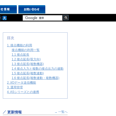
目次
1. 接点機能の利用
接点機能の利用一覧
1.1 接点延長
1.2 接点延長(双方向)
1.3 接点延長(複数機器)
1.4 接点入力と複数の接点出力の連動
1.5 接点延長(複数連動)
1.6 接点延長(複数連動・複数機器)
2. I/Oデータ送信機能
3. 運用管理
4. ASシリーズとの連携
更新情報
→ 一覧へ