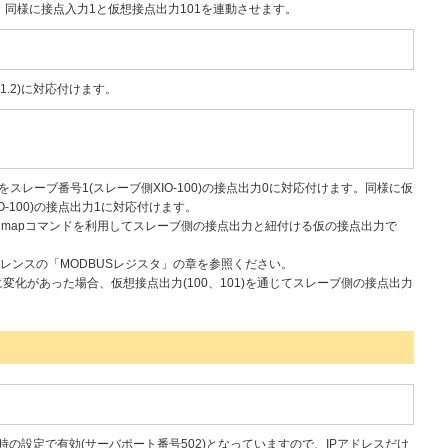
。同様に接点入力1と仮想接点出力101を連動させます。
8.1.2)に対応付けます。
スレーブ番号1(スレーブ側XIO-100)の接点出力0に対応付けます。同様に仮
O-100)の接点出力1に対応付けます。
mapコマンドを利用してスレーブ側の接点出力と紐付ける仮の接点出力で
レンスの「MODBUSレジスタ」の章を参照ください。
変化があった場合、仮想接点出力(100、101)を通じてスレーブ側の接点出力
場出荷時の設定で有効(サーバポート番号502)となっていますので、IPアドレスだけ