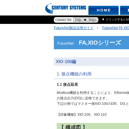
クリックするとS
FutureNet製品活用ガイド
FutureNet FA,
FA,XIOシリーズ
FutureNet
XIO-100編
1. 接点機能の利用
1.1 接点延長
Modbus機能を利用することにより、Ethern
の接点出力(DO)に反映できます。
下記の例ではマスター側XIO-100のDI0、DI1
【対象機種】XIO-100、XIO-110
【 構成図 】