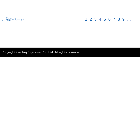
←前のページ
1
2
3
4
5
6
7
8
9
…
Copyright Century Systems Co., Ltd. All rights reserved.