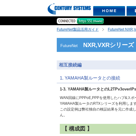
FutureNet製品活用ガイド
FutureNet NX
NXR,VXRシリーズ
FutureNet
相互接続編
1. YAMAHA製ルータとの接続
1-3. YAMAHA製ルータとのL2TPv3overIP
WAN回線にPPPoE,PPPを使用したハブ&スポ
YAMAHA製ルータのRTXシリーズを利用しま
この設定例は弊社独自の検証結果を元に作成し
ん。
【 構成図 】