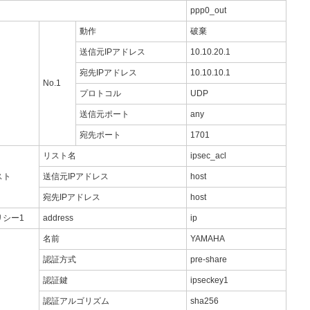
ppp0_out
動作
破棄
送信元IPアドレス
10.10.20.1
宛先IPアドレス
10.10.10.1
No.1
プロトコル
UDP
送信元ポート
any
宛先ポート
1701
リスト名
ipsec_acl
スト
送信元IPアドレス
host
宛先IPアドレス
host
リシー1
address
ip
名前
YAMAHA
認証方式
pre-share
認証鍵
ipseckey1
認証アルゴリズム
sha256