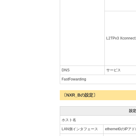
L2TPv3 Xconnect
DNS
サービス
FastFowarding
〔NXR_Bの設定〕
設
ホスト名
LAN側インタフェース
ethernet0のIPア