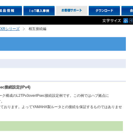
R,VXRシリーズ
相互接続編
sec接続設定(IPv4)
ーク構成のL2TPv3overIPsec接続設定例です。この例ではハブ拠点に
す。
ております。よってYAMAHA製ルータとの接続を保証するものではありませ