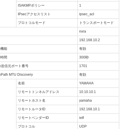
ISAKMPポリシー
1
IPsecアクセスリスト
ipsec_acl
プロトコルモード
トランスポートモード
nxra
192.168.10.2
習機能
有効
持時間
300秒
用時の送信元ポート番号
1701
ath MTU Discovery
有効
名前
YAMAHA
リモートトンネルアドレス
10.10.10.1
リモートホスト名
yamaha
リモートルータID
192.168.10.1
リモートベンダーID
ietf
プロトコル
UDP