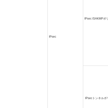
IPsec ISAKMP
IPsec
IPsecトンネルポ