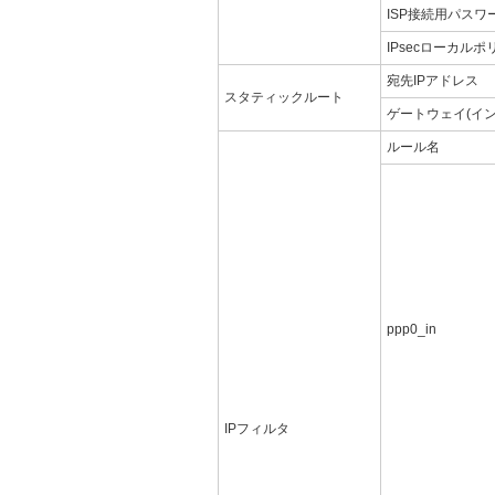
ISP接続用パスワ
IPsecローカルポ
宛先IPアドレス
スタティックルート
ゲートウェイ(イ
ルール名
ppp0_in
IPフィルタ