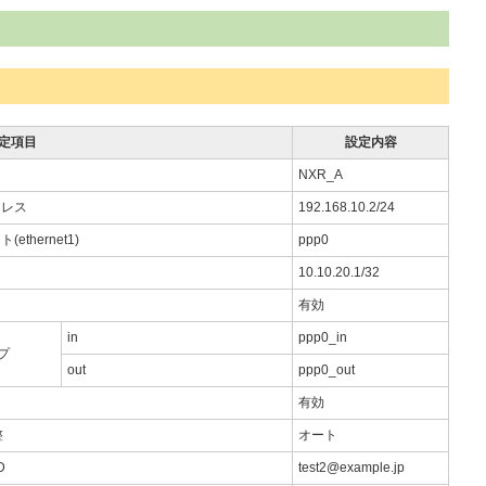
定項目
設定内容
NXR_A
アドレス
192.168.10.2/24
ethernet1)
ppp0
ス
10.10.20.1/32
有効
in
ppp0_in
プ
out
ppp0_out
有効
整
オート
D
test2@example.jp