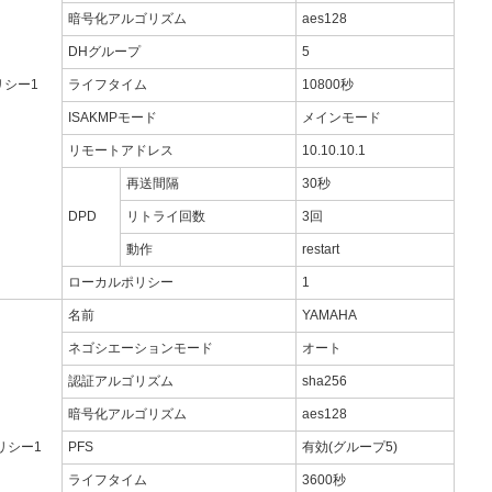
暗号化アルゴリズム
aes128
DHグループ
5
ポリシー1
ライフタイム
10800秒
ISAKMPモード
メインモード
リモートアドレス
10.10.10.1
再送間隔
30秒
DPD
リトライ回数
3回
動作
restart
ローカルポリシー
1
名前
YAMAHA
ネゴシエーションモード
オート
認証アルゴリズム
sha256
暗号化アルゴリズム
aes128
リシー1
PFS
有効(グループ5)
ライフタイム
3600秒