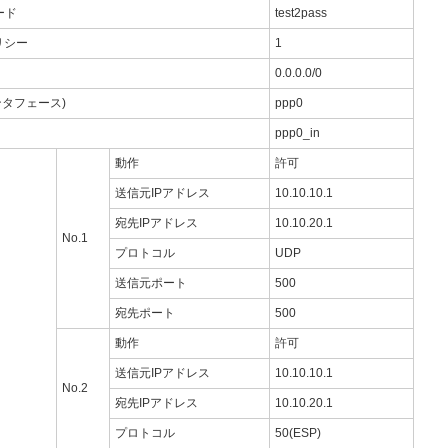
ード
test2pass
リシー
1
0.0.0.0/0
ンタフェース)
ppp0
ppp0_in
動作
許可
送信元IPアドレス
10.10.10.1
宛先IPアドレス
10.10.20.1
No.1
プロトコル
UDP
送信元ポート
500
宛先ポート
500
動作
許可
送信元IPアドレス
10.10.10.1
No.2
宛先IPアドレス
10.10.20.1
プロトコル
50(ESP)