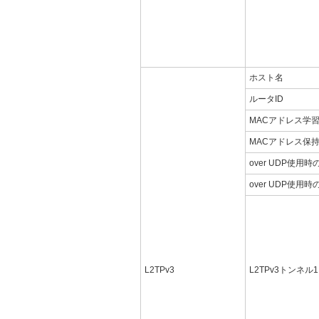
ホスト名
ルータID
MACアドレス学
MACアドレス保
over UDP使
over UDP使用時のP
L2TPv3
L2TPv3トンネル1