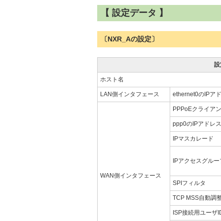
【 設定データ 】
〔NXR_Aの設定〕
設
ホスト名
LAN側インタフェース
ethernet0のIP
PPPoEクライアント(
ppp0のIPアドレ
IPマスカレード
IPアクセスグルー
WAN側インタフェース
SPIフィルタ
TCP MSS自動調
ISP接続用ユーザI