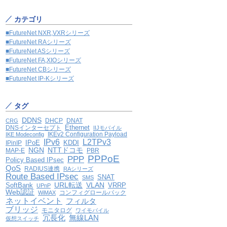
カテゴリ
■FutureNet NXR,VXRシリーズ
■FutureNet RAシリーズ
■FutureNet ASシリーズ
■FutureNet FA,XIOシリーズ
■FutureNet CBシリーズ
■FutureNet IP-Kシリーズ
タグ
DDNS
DHCP
DNAT
CRG
Ethernet
DNSインターセプト
IIJモバイル
IKEv2 Configuration Payload
IKE Modeconfig
IPv6
L2TPv3
IPoE
KDDI
IPinIP
NGN
NTTドコモ
MAP-E
PBR
PPPoE
PPP
Policy Based IPsec
QoS
RADIUS連携
RAシリーズ
Route Based IPsec
SNAT
SMS
VLAN
SoftBank
URL転送
VRRP
UPnP
Web認証
コンフィグロールバック
WiMAX
ネットイベント
フィルタ
ブリッジ
モニタログ
ワイモバイル
冗長化
無線LAN
仮想スイッチ