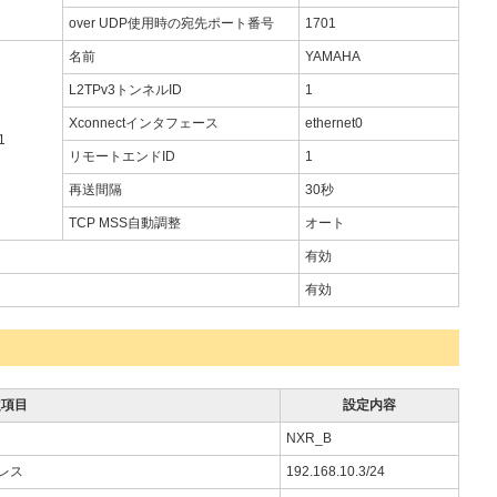
over UDP使用時の宛先ポート番号
1701
名前
YAMAHA
L2TPv3トンネルID
1
Xconnectインタフェース
ethernet0
1
リモートエンドID
1
再送間隔
30秒
TCP MSS自動調整
オート
有効
有効
定項目
設定内容
NXR_B
ドレス
192.168.10.3/24