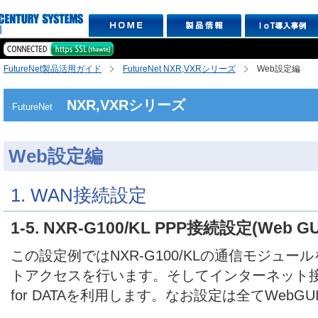
FutureNet製品活用ガイド
FutureNet NXR,VXRシリーズ
Web設定編
NXR,VXRシリーズ
FutureNet
Web設定編
1. WAN接続設定
1-5. NXR-G100/KL PPP接続設定(Web GU
この設定例ではNXR-G100/KLの通信モジュ
トアクセスを行います。そしてインターネット接続に
for DATAを利用します。なお設定は全てWebG