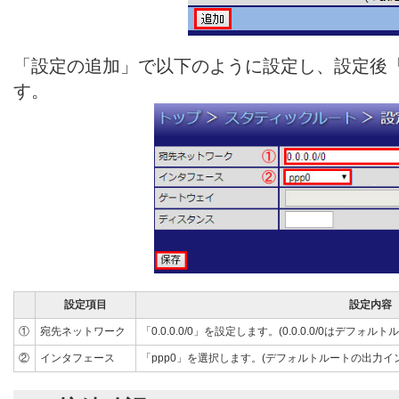
「設定の追加」で以下のように設定し、設定後
す。
設定項目
設定内容
①
宛先ネットワーク
「0.0.0.0/0」を設定します。(0.0.0.0/0はデフォ
②
インタフェース
「ppp0」を選択します。(デフォルトルートの出力イ