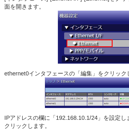
面を開きます。
ethernet0インタフェースの「編集」をクリッ
IPアドレスの欄に「192.168.10.1/24」を
クリックします。