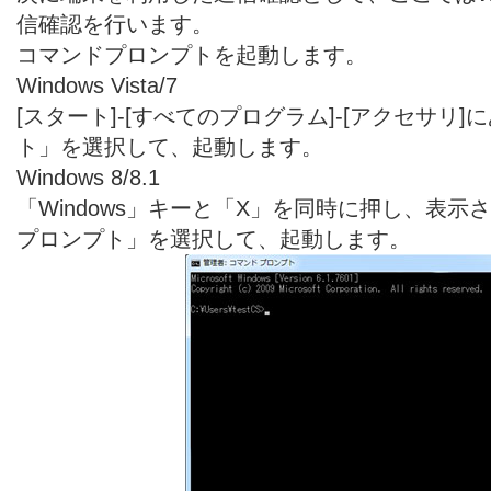
信確認を行います。
コマンドプロンプトを起動します。
Windows Vista/7
[スタート]-[すべてのプログラム]-[アクセサリ
ト」を選択して、起動します。
Windows 8/8.1
「Windows」キーと「X」を同時に押し、表
プロンプト」を選択して、起動します。