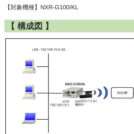
【対象機種】NXR-G100/KL
【 構成図 】