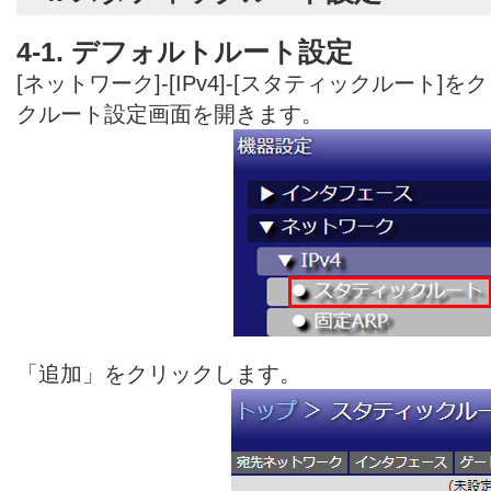
4-1. デフォルトルート設定
[ネットワーク]-[IPv4]-[スタティックルート
クルート設定画面を開きます。
「追加」をクリックします。