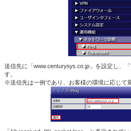
送信先に「www.centurysys.co.jp」を設
す。
※送信先は一例であり、お客様の環境に応じて