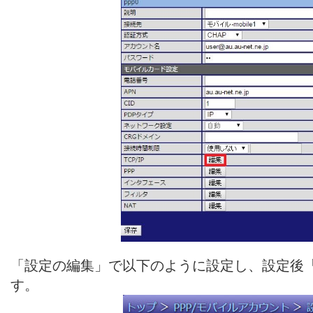
「設定の編集」で以下のように設定し、設定後
す。