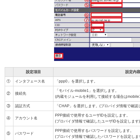
設定項目
設定内
①
インタフェース名
「ppp0」を選択します。
「モバイル-mobile1」を選択します。
②
接続先
(内蔵モジュールを利用して接続する場合はmobile
③
認証方式
「CHAP」を選択します。(プロバイダ情報で確認
PPP接続で使用するユーザIDを設定します。
④
アカウント名
(プロバイダ情報で確認したユーザIDを設定します)
PPP接続で使用するパスワードを設定します。
⑤
パスワード
(プロバイダ情報で確認したパスワードを設定しま