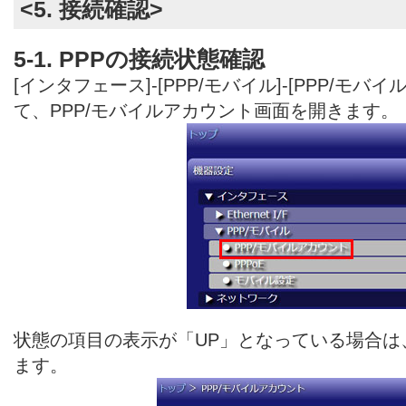
<5. 接続確認>
5-1. PPPの接続状態確認
[インタフェース]-[PPP/モバイル]-[PPP/モ
て、PPP/モバイルアカウント画面を開きます。
状態の項目の表示が「UP」となっている場合は
ます。