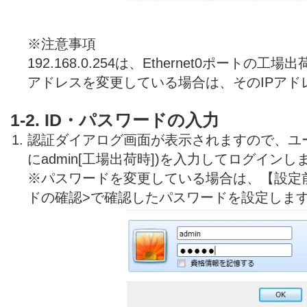
※注意事項
192.168.0.254は、Ethernet0ポートの工
アドレスを変更している場合は、そのIPアド
1-2. ID・パスワードの入力
認証ダイアログ画面が表示されますので、ユ
にadmin[工場出荷時])を入力してログインし
※パスワードを変更している場合は、【設定前
ドの確認>で確認したパスワードを設定しま