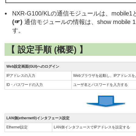
NXR-G100/KLの通信モジュールは、mobil
(☞)
通信モジュールの情報は、show mobil
す。
【 設定手順 (概要) 】
Web設定画面(GUI)へのログイン
IPアドレスの入力
Webブラウザを起動し、IPアドレス
ID・パスワードの入力
ユーザ名とパスワードを入力する
LAN側(ethernet0)インタフェース設定
Ethernet設定
LAN側インタフェースでIPアドレスを設定する