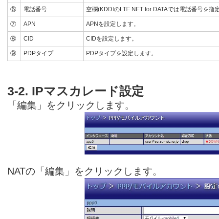
⑥
電話番号
空欄(KDDIのLTE NET for DATAでは電話番
⑦
APN
APNを設定します。
⑧
CID
CIDを設定します。
⑨
PDPタイプ
PDPタイプを設定します。
3-2. IPマスカレード設定
「編集」をクリックします。
NATの「編集」をクリックします。