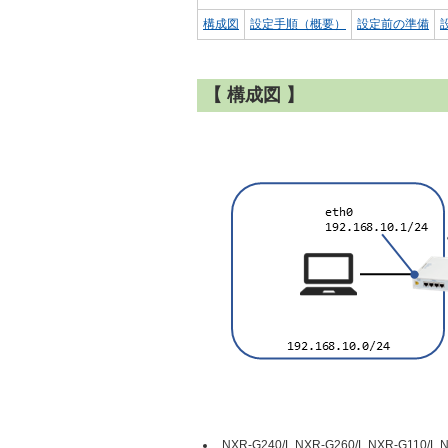
構成図
設定手順（概要）
設定前の準備
【 構成図 】
NXR-G240/L,NXR-G260/L,NXR-G