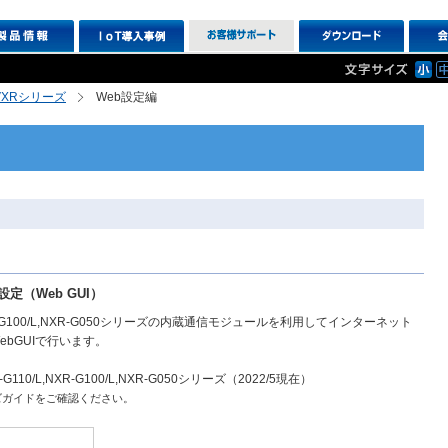
R,VXRシリーズ
Web設定編
定（Web GUI）
0/L,NXR-G100/L,NXR-G050シリーズの内蔵通信モジュールを利用してインターネット
bGUIで行います。
R-G110/L,NXR-G100/L,NXR-G050シリーズ（2022/5現在）
ズガイドをご確認ください。