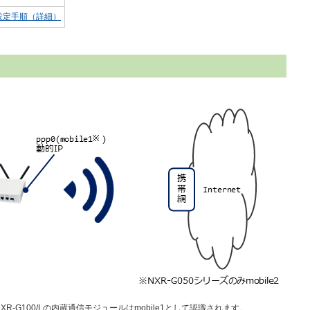
設定手順（詳細）
110/L,NXR-G100/Lの内蔵通信モジュールはmobile1として認識されます。