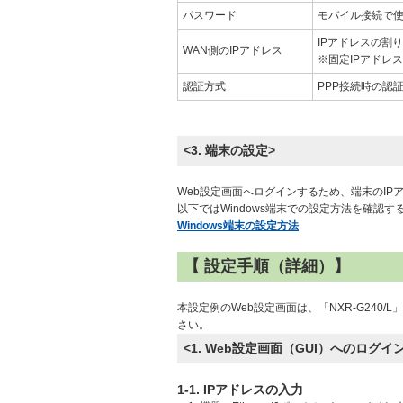
パスワード
モバイル接続で
IPアドレスの割
WAN側のIPアドレス
※固定IPアドレ
認証方式
PPP接続時の認証
<3. 端末の設定>
Web設定画面へログインするため、端末のIP
以下ではWindows端末での設定方法を確認
Windows端末の設定方法
【 設定手順（詳細）】
本設定例のWeb設定画面は、「NXR-G24
さい。
<1. Web設定画面（GUI）へのログイン
1-1. IPアドレスの入力