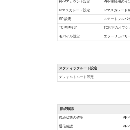
PPPアカウント設定
PPP接続用のイ
IPマスカレード設定
IPマスカレード
SPI設定
ステートフルパ
TCP/IP設定
TCP/IPのオプ
モバイル設定
エラーリカバリ
スタティックルート設定
デフォルトルート設定
接続確認
接続状態の確認
PP
通信確認
PP