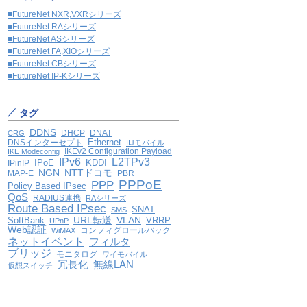
■FutureNet NXR,VXRシリーズ
■FutureNet RAシリーズ
■FutureNet ASシリーズ
■FutureNet FA,XIOシリーズ
■FutureNet CBシリーズ
■FutureNet IP-Kシリーズ
タグ
DDNS
DHCP
DNAT
CRG
Ethernet
DNSインターセプト
IIJモバイル
IKEv2 Configuration Payload
IKE Modeconfig
IPv6
L2TPv3
IPoE
KDDI
IPinIP
NGN
NTTドコモ
MAP-E
PBR
PPPoE
PPP
Policy Based IPsec
QoS
RADIUS連携
RAシリーズ
Route Based IPsec
SNAT
SMS
VLAN
SoftBank
URL転送
VRRP
UPnP
Web認証
コンフィグロールバック
WiMAX
ネットイベント
フィルタ
ブリッジ
モニタログ
ワイモバイル
冗長化
無線LAN
仮想スイッチ