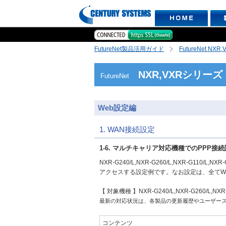
FutureNet製品活用ガイド
FutureNet NX
NXR,VXRシリーズ
FutureNet
Web設定編
1. WAN接続設定
1-6. マルチキャリア対応機種でのPPP接続設
NXR-G240/L,NXR-G260/L,NXR-G11
アクセスする設定例です。なお設定は、全てWe
【 対象機種 】NXR-G240/L,NXR-G260/L,NX
最新の対応状況は、各製品の更新履歴やユーザー
コンテンツ