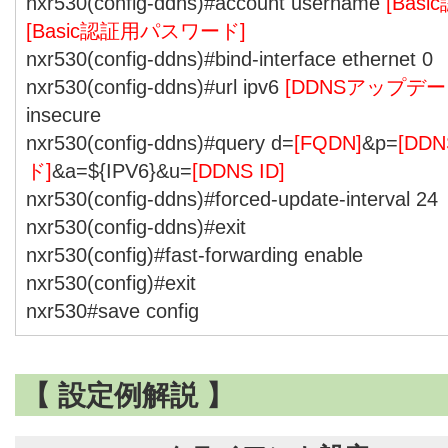
nxr530(config-ddns)#account username
[Basi
[Basic認証用パスワード]
nxr530(config-ddns)#bind-interface ethernet 0
nxr530(config-ddns)#url ipv6
[DDNSアップデー
insecure
nxr530(config-ddns)#query d=
[FQDN]
&p=
[DD
ド]
&a=${IPV6}&u=
[DDNS ID]
nxr530(config-ddns)#forced-update-interval 24
nxr530(config-ddns)#exit
nxr530(config)#fast-forwarding enable
nxr530(config)#exit
nxr530#save config
【 設定例解説 】