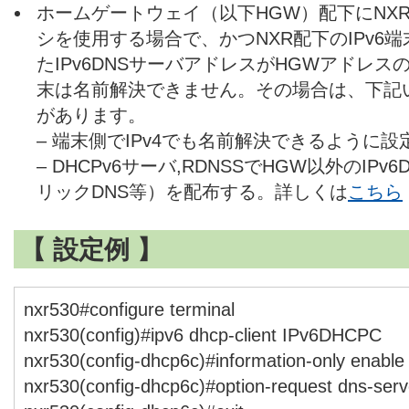
ホームゲートウェイ（以下HGW）配下にNXRを
シを使用する場合で、かつNXR配下のIPv6端末
たIPv6DNSサーバアドレスがHGWアドレスの
末は名前解決できません。その場合は、下記
があります。
– 端末側でIPv4でも名前解決できるように設
– DHCPv6サーバ,RDNSSでHGW以外のIP
リックDNS等）を配布する。詳しくは
こちら
【 設定例 】
nxr530#configure terminal
nxr530(config)#ipv6 dhcp-client IPv6DHCPC
nxr530(config-dhcp6c)#information-only enable
nxr530(config-dhcp6c)#option-request dns-serv