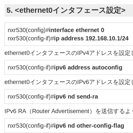
5. <ethernet0インタフェース設定>
nxr530(config)#
interface ethernet 0
nxr530(config-if)#
ip address 192.168.10.1/24
ethernet0インタフェースのIPv4アドレスを設
nxr530(config-if)#
ipv6 address autoconfig
ethernet0インタフェースのIPv6アドレスを設
nxr530(config-if)#
ipv6 nd send-ra
IPv6 RA（Router Advertisement）を送
nxr530(config-if)#
ipv6 nd other-config-flag