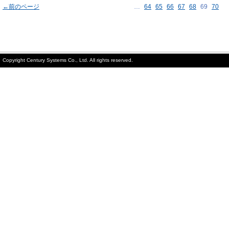
←前のページ
…
64
65
66
67
68
69
70
Copyright Century Systems Co., Ltd. All rights reserved.