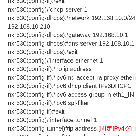
nxr530(config-if)#exit
nxr530(config)#dhcp-server 1
nxr530(config-dhcps)#network 192.168.10.0/24
192.168.10.210
nxr530(config-dhcps)#gateway 192.168.10.1
nxr530(config-dhcps)#dns-server 192.168.10.1
nxr530(config-dhcps)#exit
nxr530(config)#interface ethernet 1
nxr530(config-if)#no ip address
nxr530(config-if)#ipv6 nd accept-ra proxy ether
nxr530(config-if)#ipv6 dhcp client IPv6DHCPC
nxr530(config-if)#ipv6 access-group in eth1_IN
nxr530(config-if)#ipv6 spi-filter
nxr530(config-if)#exit
nxr530(config)#interface tunnel 1
nxr530(config-tunnel)#ip address
[固定IPv4