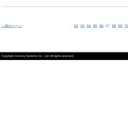
←前のページ
…
62
63
64
65
66
67
68
69
7
Copyright Century Systems Co., Ltd. All rights reserved.