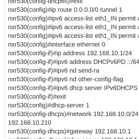
nxr530(config-dhcp6s)#exit
nxr530(config)#ip route 0.0.0.0/0 tunnel 1
nxr530(config)#ipv6 access-list eth1_IN permit
nxr530(config)#ipv6 access-list eth1_IN permit
nxr530(config)#ipv6 access-list eth1_IN permit
nxr530(config)#interface ethernet 0
nxr530(config-if)#ip address 192.168.10.1/24
nxr530(config-if)#ipv6 address DHCPv6PD ::/64
nxr530(config-if)#ipv6 nd send-ra
nxr530(config-if)#ipv6 nd other-config-flag
nxr530(config-if)#ipv6 dhcp server IPv6DHCPS
nxr530(config-if)#exit
nxr530(config)#dhcp-server 1
nxr530(config-dhcps)#network 192.168.10.0/24
192.168.10.210
nxr530(config-dhcps)#gateway 192.168.10.1