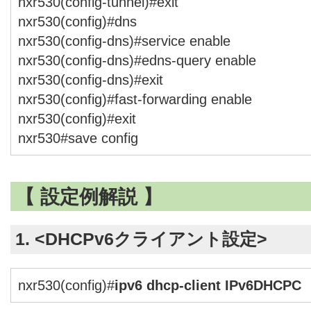
nxr530(config-tunnel)#exit
nxr530(config)#dns
nxr530(config-dns)#service enable
nxr530(config-dns)#edns-query enable
nxr530(config-dns)#exit
nxr530(config)#fast-forwarding enable
nxr530(config)#exit
nxr530#save config
【 設定例解説 】
1. <DHCPv6クライアント設定>
nxr530(config)#
ipv6 dhcp-client IPv6DHCPC