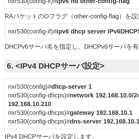
nxr530(config-if)#
ipv6 nd other-config-flag
RAパケットのOフラグ（other-config-flag）
nxr530(config-if)#
ipv6 dhcp server IPv6DHCP
DHCPv6サーバ名を指定し、DHCPv6サーバを
6. <IPv4 DHCPサーバ設定>
nxr530(config)#
dhcp-server 1
nxr530(config-dhcps)#
network 192.168.10.0/2
192.168.10.210
nxr530(config-dhcps)#
gateway 192.168.10.1
nxr530(config-dhcps)#
dns-server 192.168.10.
IPv4 DHCPサーバを設定します。