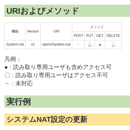
URIおよびメソッド
メソッド
機能
Version
URI
POST
PUT
GET
DELETE
System-nat
v2
/api/v2/system-nat
－
〇
●
〇
凡例：
● : 読み取り専用ユーザも含めアクセス可
〇 : 読み取り専用ユーザはアクセス不可
－ : 未対応
実行例
システムNAT設定の更新