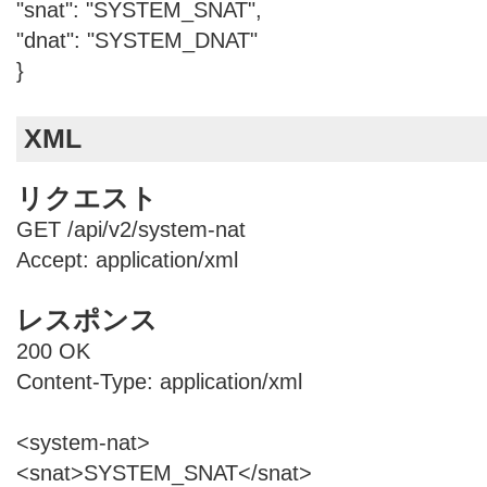
"snat": "SYSTEM_SNAT",
"dnat": "SYSTEM_DNAT"
}
XML
リクエスト
GET /api/v2/system-nat
Accept: application/xml
レスポンス
200 OK
Content-Type: application/xml
<system-nat>
<snat>SYSTEM_SNAT</snat>