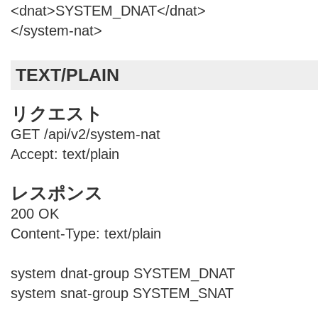
<dnat>SYSTEM_DNAT</dnat>
</system-nat>
TEXT/PLAIN
リクエスト
GET /api/v2/system-nat
Accept: text/plain
レスポンス
200 OK
Content-Type: text/plain
system dnat-group SYSTEM_DNAT
system snat-group SYSTEM_SNAT