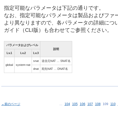
指定可能なパラメータは下記の通りです。
なお、指定可能なパラメータは製品およびファ
より異なりますので、各パラメータの詳細につ
ガイド（CLI版）も合わせてご参照ください。
パラメータおよびレベル
説明
Lv.1
Lv.2
Lv.3
snat
送信元NAT … SNAT名
global
system-nat
dnat
宛先NAT … DNAT名
←前のページ
…
104
105
106
107
108
109
110