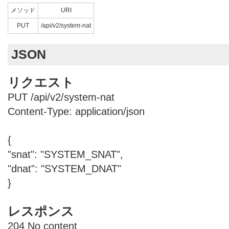
メソッド
URI
PUT
/api/v2/system-nat
JSON
リクエスト
PUT /api/v2/system-nat
Content-Type: application/json
{
"snat": "SYSTEM_SNAT",
"dnat": "SYSTEM_DNAT"
}
レスポンス
204 No content