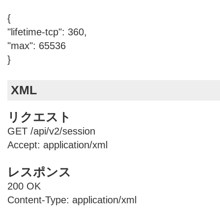
{
"lifetime-tcp": 360,
"max": 65536
}
XML
リクエスト
GET /api/v2/session
Accept: application/xml
レスポンス
200 OK
Content-Type: application/xml