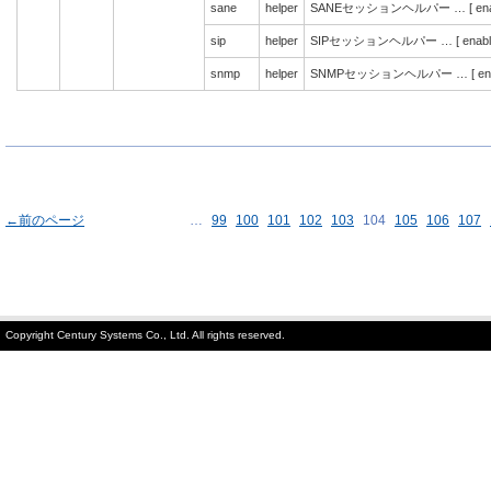
sane
helper
SANEセッションヘルパー … [ enab
sip
helper
SIPセッションヘルパー … [ enabl
snmp
helper
SNMPセッションヘルパー … [ enab
←前のページ
…
99
100
101
102
103
104
105
106
107
Copyright Century Systems Co., Ltd. All rights reserved.