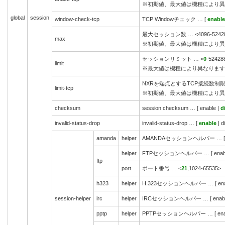
※初期値、最大値は機種により異
global
session
window-check-tcp
TCP Windowチェック … [
enable
最大セッション数 … <4096-5242
max
※初期値、最大値は機種により異
セッションリミット … <
0
-52428
limit
※最大値は機種により異なります
NXRを端点とするTCP接続数制限 … 
limit-tcp
※初期値、最大値は機種により異
checksum
session checksum … [ enable |
d
invalid-status-drop
invalid-status-drop … [
enable
| d
amanda
helper
AMANDAセッションヘルパー … [ en
helper
FTPセッションヘルパー … [ enabl
ftp
port
ポート番号 … <
21
,1024-65535>
h323
helper
H.323セッションヘルパー … [ enab
session-helper
irc
helper
IRCセッションヘルパー … [ enabl
pptp
helper
PPTPセッションヘルパー … [ enab