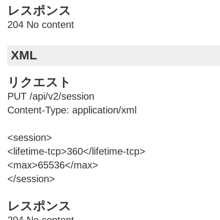
レスポンス
204 No content
XML
リクエスト
PUT /api/v2/session
Content-Type: application/xml
<session>
<lifetime-tcp>360</lifetime-tcp>
<max>65536</max>
</session>
レスポンス
204 No content