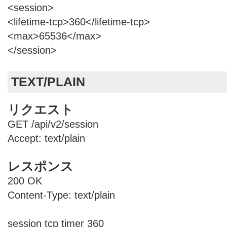
<session>
<lifetime-tcp>360</lifetime-tcp>
<max>65536</max>
</session>
TEXT/PLAIN
リクエスト
GET /api/v2/session
Accept: text/plain
レスポンス
200 OK
Content-Type: text/plain
session tcp timer 360