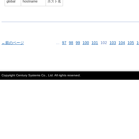
global
hostname
ホスト名
←前のページ
…
97
98
99
100
101
102
103
104
105
1
Copyright Century Systems Co., Ltd. All rights reserved.