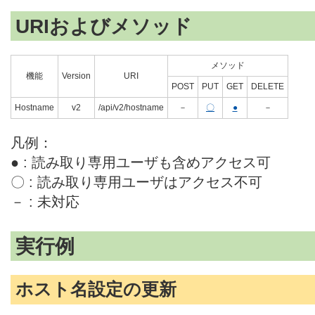
URIおよびメソッド
メソッド
機能
Version
URI
POST
PUT
GET
DELETE
Hostname
v2
/api/v2/hostname
－
〇
●
－
凡例：
● : 読み取り専用ユーザも含めアクセス可
〇 : 読み取り専用ユーザはアクセス不可
－ : 未対応
実行例
ホスト名設定の更新