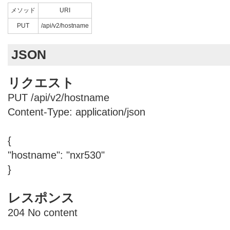
メソッド
URI
PUT
/api/v2/hostname
JSON
リクエスト
PUT /api/v2/hostname
Content-Type: application/json
{
"hostname": "nxr530"
}
レスポンス
204 No content