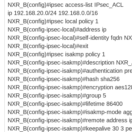
NXR_B(config)#ipsec access-list IPsec_ACL
ip 192.168.20.0/24 192.168.0.0/16
NXR_B(config)#ipsec local policy 1
NXR_B(config-ipsec-local)#address ip
NXR_B(config-ipsec-local)#self-identity fqdn N
NXR_B(config-ipsec-local)#exit
NXR_B(config)#ipsec isakmp policy 1
NXR_B(config-ipsec-isakmp)#description NXR
NXR_B(config-ipsec-isakmp)#authentication p
NXR_B(config-ipsec-isakmp)#hash sha256
NXR_B(config-ipsec-isakmp)#encryption aes12
NXR_B(config-ipsec-isakmp)#group 5
NXR_B(config-ipsec-isakmp)#lifetime 86400
NXR_B(config-ipsec-isakmp)#isakmp-mode agg
NXR_B(config-ipsec-isakmp)#remote address ip
NXR_B(config-ipsec-isakmp)#keepalive 30 3 per