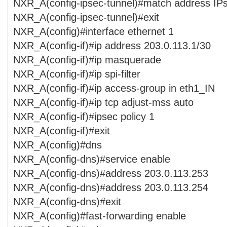
NXR_A(config-ipsec-tunnel)#match address I
NXR_A(config-ipsec-tunnel)#exit
NXR_A(config)#interface ethernet 1
NXR_A(config-if)#ip address 203.0.113.1/30
NXR_A(config-if)#ip masquerade
NXR_A(config-if)#ip spi-filter
NXR_A(config-if)#ip access-group in eth1_IN
NXR_A(config-if)#ip tcp adjust-mss auto
NXR_A(config-if)#ipsec policy 1
NXR_A(config-if)#exit
NXR_A(config)#dns
NXR_A(config-dns)#service enable
NXR_A(config-dns)#address 203.0.113.253
NXR_A(config-dns)#address 203.0.113.254
NXR_A(config-dns)#exit
NXR_A(config)#fast-forwarding enable