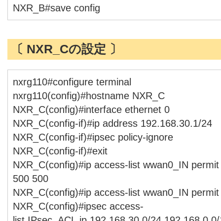
NXR_B#save config
〔 NXR_Cの設定 〕
nxrg110#configure terminal
nxrg110(config)#hostname NXR_C
NXR_C(config)#interface ethernet 0
NXR_C(config-if)#ip address 192.168.30.1/24
NXR_C(config-if)#ipsec policy-ignore
NXR_C(config-if)#exit
NXR_C(config)#ip access-list wwan0_IN permit
500 500
NXR_C(config)#ip access-list wwan0_IN permit
NXR_C(config)#ipsec access-
list IPsec_ACL ip 192.168.30.0/24 192.168.0.0