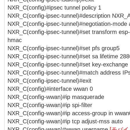
NXR_C(config)#ipsec tunnel policy 1
NXR_C(config-ipsec-tunnel)#description NXR_
NXR_C(config-ipsec-tunnel)#negotiation-mode 
NXR_C(config-ipsec-tunnel)#set transform esp
hmac
NXR_C(config-ipsec-tunnel)#set pfs group5
NXR_C(config-ipsec-tunnel)#set sa lifetime 28
NXR_C(config-ipsec-tunnel)#set key-exchange
NXR_C(config-ipsec-tunnel)#match address I
NXR_C(config-ipsec-tunnel)#exit
NXR_C(config)#interface wwan 0
NXR_C(config-wwan)#ip masquerade
NXR_C(config-wwan)#ip spi-filter
NXR_C(config-wwan)#ip access-group in wwan
NXR_C(config-wwan)#ip tcp adjust-mss auto
NXR_C(config-wwan)#wwan username
[モバ