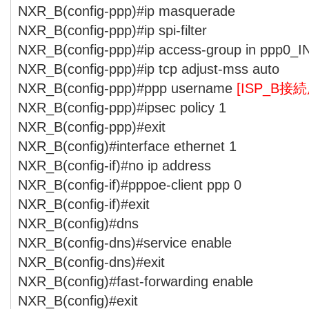
NXR_B(config-ppp)#ip masquerade
NXR_B(config-ppp)#ip spi-filter
NXR_B(config-ppp)#ip access-group in ppp0_I
NXR_B(config-ppp)#ip tcp adjust-mss auto
NXR_B(config-ppp)#ppp username
[ISP_B接
NXR_B(config-ppp)#ipsec policy 1
NXR_B(config-ppp)#exit
NXR_B(config)#interface ethernet 1
NXR_B(config-if)#no ip address
NXR_B(config-if)#pppoe-client ppp 0
NXR_B(config-if)#exit
NXR_B(config)#dns
NXR_B(config-dns)#service enable
NXR_B(config-dns)#exit
NXR_B(config)#fast-forwarding enable
NXR_B(config)#exit