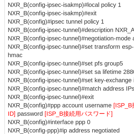
NXR_B(config-ipsec-isakmp)#local policy 1
NXR_B(config-ipsec-isakmp)#exit
NXR_B(config)#ipsec tunnel policy 1
NXR_B(config-ipsec-tunnel)#description NXR_
NXR_B(config-ipsec-tunnel)#negotiation-mode 
NXR_B(config-ipsec-tunnel)#set transform esp
hmac
NXR_B(config-ipsec-tunnel)#set pfs group5
NXR_B(config-ipsec-tunnel)#set sa lifetime 28
NXR_B(config-ipsec-tunnel)#set key-exchange
NXR_B(config-ipsec-tunnel)#match address I
NXR_B(config-ipsec-tunnel)#exit
NXR_B(config)#ppp account username
[ISP
ID]
password
[ISP_B接続用パスワード]
NXR_B(config)#interface ppp 0
NXR_B(config-ppp)#ip address negotiated