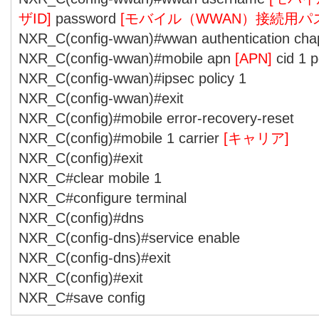
ザID]
password
[モバイル（WWAN）接続用パ
NXR_C(config-wwan)#wwan authentication cha
NXR_C(config-wwan)#mobile apn
[APN]
cid 1 p
NXR_C(config-wwan)#ipsec policy 1
NXR_C(config-wwan)#exit
NXR_C(config)#mobile error-recovery-reset
NXR_C(config)#mobile 1 carrier
[キャリア]
NXR_C(config)#exit
NXR_C#clear mobile 1
NXR_C#configure terminal
NXR_C(config)#dns
NXR_C(config-dns)#service enable
NXR_C(config-dns)#exit
NXR_C(config)#exit
NXR_C#save config