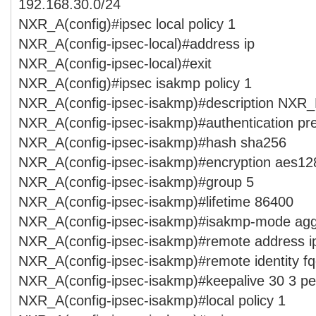
192.168.30.0/24
NXR_A(config)#ipsec local policy 1
NXR_A(config-ipsec-local)#address ip
NXR_A(config-ipsec-local)#exit
NXR_A(config)#ipsec isakmp policy 1
NXR_A(config-ipsec-isakmp)#description NXR
NXR_A(config-ipsec-isakmp)#authentication p
NXR_A(config-ipsec-isakmp)#hash sha256
NXR_A(config-ipsec-isakmp)#encryption aes12
NXR_A(config-ipsec-isakmp)#group 5
NXR_A(config-ipsec-isakmp)#lifetime 86400
NXR_A(config-ipsec-isakmp)#isakmp-mode agg
NXR_A(config-ipsec-isakmp)#remote address i
NXR_A(config-ipsec-isakmp)#remote identity 
NXR_A(config-ipsec-isakmp)#keepalive 30 3 per
NXR_A(config-ipsec-isakmp)#local policy 1