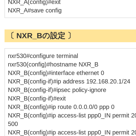
NXR_A(config)#exit
NXR_A#save config
〔 NXR_Bの設定 〕
nxr530#configure terminal
nxr530(config)#hostname NXR_B
NXR_B(config)#interface ethernet 0
NXR_B(config-if)#ip address 192.168.20.1/24
NXR_B(config-if)#ipsec policy-ignore
NXR_B(config-if)#exit
NXR_B(config)#ip route 0.0.0.0/0 ppp 0
NXR_B(config)#ip access-list ppp0_IN permit 2
500
NXR_B(config)#ip access-list ppp0_IN permit 2