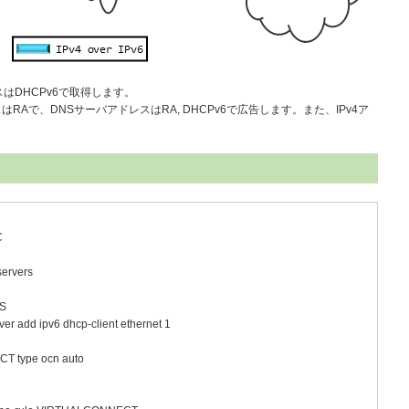
スはDHCPv6で取得します。
RAで、DNSサーバアドレスはRA, DHCPv6で広告します。また、IPv4ア
C
servers
PS
er add ipv6 dhcp-client ethernet 1
T type ocn auto