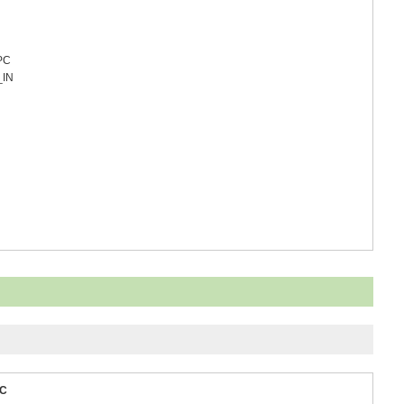
CPC
_IN
PC