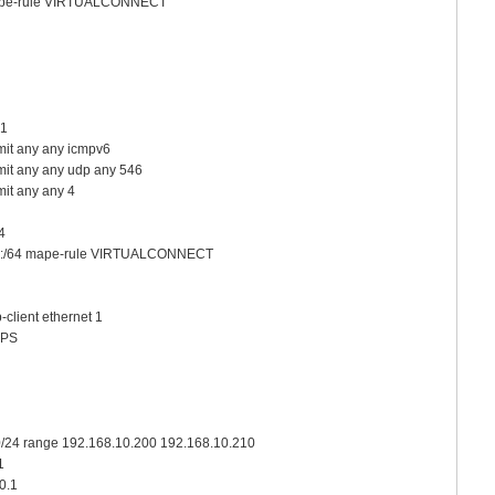
mape-rule VIRTUALCONNECT
 1
mit any any icmpv6
rmit any any udp any 546
mit any any 4
4
D ::/64 mape-rule VIRTUALCONNECT
-client ethernet 1
CPS
0/24 range 192.168.10.200 192.168.10.210
1
0.1