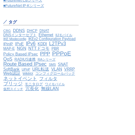
■FutureNet CBシリーズ
■FutureNet IP-Kシリーズ
タグ
DDNS
DHCP
DNAT
CRG
Ethernet
DNSインターセプト
IIJモバイル
IKEv2 Configuration Payload
IKE Modeconfig
IPv6
L2TPv3
IPoE
KDDI
IPinIP
NGN
NTTドコモ
MAP-E
PBR
PPPoE
PPP
Policy Based IPsec
QoS
RADIUS連携
RAシリーズ
Route Based IPsec
SNAT
SMS
VLAN
SoftBank
URL転送
VRRP
UPnP
Web認証
コンフィグロールバック
WiMAX
ネットイベント
フィルタ
ブリッジ
モニタログ
ワイモバイル
冗長化
無線LAN
仮想スイッチ