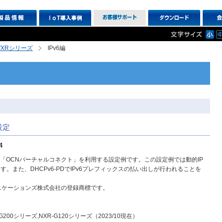
R,VXRシリーズ
IPv6編
設定
4
「OCNバーチャルコネクト」を利用する設定例です。この設定例では動的IP
。また、DHCPv6-PDでIPv6プレフィックスの払い出しが行われることを
ュニケーションズ株式会社の登録商標です。
XR-G200シリーズ,NXR-G120シリーズ（2023/10現在）