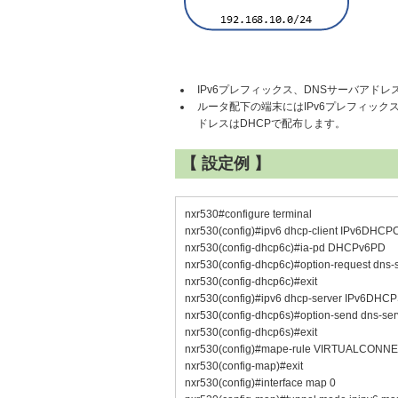
IPv6プレフィックス、DNSサーバアドレ
ルータ配下の端末にはIPv6プレフィックスは
ドレスはDHCPで配布します。
【 設定例 】
nxr530#configure terminal
nxr530(config)#ipv6 dhcp-client IPv6DHCP
nxr530(config-dhcp6c)#ia-pd DHCPv6PD
nxr530(config-dhcp6c)#option-request dns-
nxr530(config-dhcp6c)#exit
nxr530(config)#ipv6 dhcp-server IPv6DHC
nxr530(config-dhcp6s)#option-send dns-serv
nxr530(config-dhcp6s)#exit
nxr530(config)#mape-rule VIRTUALCONNEC
nxr530(config-map)#exit
nxr530(config)#interface map 0