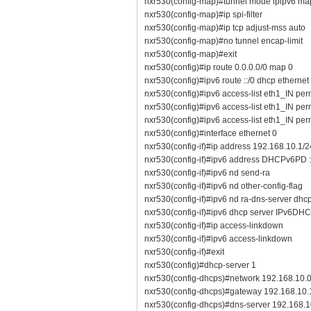
nxr530(config-map)#tunnel mode ipipv6 
nxr530(config-map)#ip spi-filter
nxr530(config-map)#ip tcp adjust-mss auto
nxr530(config-map)#no tunnel encap-limit
nxr530(config-map)#exit
nxr530(config)#ip route 0.0.0.0/0 map 0
nxr530(config)#ipv6 route ::/0 dhcp ethernet
nxr530(config)#ipv6 access-list eth1_IN per
nxr530(config)#ipv6 access-list eth1_IN pe
nxr530(config)#ipv6 access-list eth1_IN per
nxr530(config)#interface ethernet 0
nxr530(config-if)#ip address 192.168.10.1/2
nxr530(config-if)#ipv6 address DHCPv6P
nxr530(config-if)#ipv6 nd send-ra
nxr530(config-if)#ipv6 nd other-config-flag
nxr530(config-if)#ipv6 nd ra-dns-server dhcp
nxr530(config-if)#ipv6 dhcp server IPv6DH
nxr530(config-if)#ip access-linkdown
nxr530(config-if)#ipv6 access-linkdown
nxr530(config-if)#exit
nxr530(config)#dhcp-server 1
nxr530(config-dhcps)#network 192.168.10.
nxr530(config-dhcps)#gateway 192.168.10.
nxr530(config-dhcps)#dns-server 192.168.1