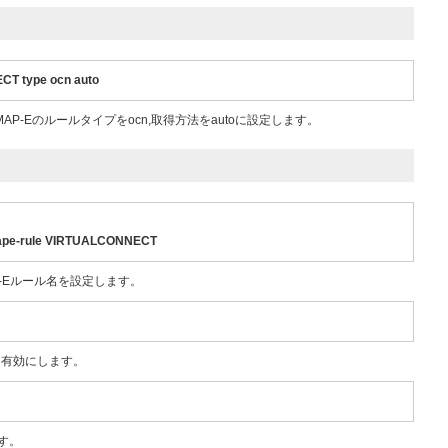
T type ocn auto
、MAP-Eのルールタイプをocn,取得方法をautoに設定します。
mape-rule VIRTUALCONNECT
P-Eルール名を設定します。
を有効にします。
ます。