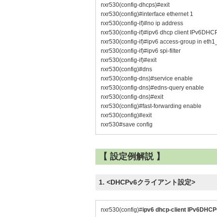
nxr530(config-dhcps)#exit
nxr530(config)#interface ethernet 1
nxr530(config-if)#no ip address
nxr530(config-if)#ipv6 dhcp client IPv6DH
nxr530(config-if)#ipv6 access-group in eth1
nxr530(config-if)#ipv6 spi-filter
nxr530(config-if)#exit
nxr530(config)#dns
nxr530(config-dns)#service enable
nxr530(config-dns)#edns-query enable
nxr530(config-dns)#exit
nxr530(config)#fast-forwarding enable
nxr530(config)#exit
nxr530#save config
【 設定例解説 】
1. <DHCPv6クライアント設定>
nxr530(config)#
ipv6 dhcp-client IPv6DHC