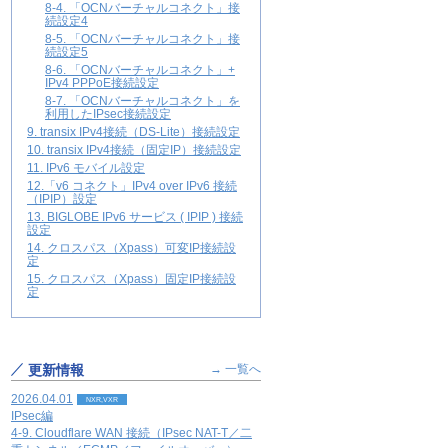
8-4. 「OCNバーチャルコネクト」接
続設定4
8-5. 「OCNバーチャルコネクト」接
続設定5
8-6. 「OCNバーチャルコネクト」+
IPv4 PPPoE接続設定
8-7. 「OCNバーチャルコネクト」を
利用したIPsec接続設定
9. transix IPv4接続（DS-Lite）接続設定
10. transix IPv4接続（固定IP）接続設定
11. IPv6 モバイル設定
12.「v6 コネクト」IPv4 over IPv6 接続
（IPIP）設定
13. BIGLOBE IPv6 サービス ( IPIP ) 接続
設定
14. クロスパス（Xpass）可変IP接続設
定
15. クロスパス（Xpass）固定IP接続設
定
更新情報
→ 一覧へ
2026.04.01
NXR,VXR
IPsec編
4-9. Cloudflare WAN 接続（IPsec NAT-T／二