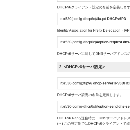
DHCPv6クライアント設定の名前を定義しま
nxr530(config-dhcp6c)#
ia-pd DHCPv6PD
Identity Association for Prefix D
nxr530(config-dhcp6c)#
option-request dns
DHCPv6サーバに対してDNSサーバアドレ
2. <DHCPv6サーバ設定>
nxr530(config)#
ipv6 dhcp-server IPv6DH
DHCPv6サーバ設定の名前を定義します。
nxr530(config-dhcp6s)#
option-send dns-ser
DHCPv6 Reply送信時に、DNSサーバア
(☞) この設定例ではDHCPv6クライアント