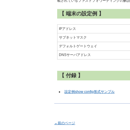
載されているファストフォワーディングの解
【 端末の設定例 】
IPアドレス
サブネットマスク
デフォルトゲートウェイ
DNSサーバアドレス
【 付録 】
設定例show config形式サンプル
←前のページ