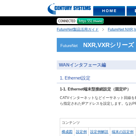
FutureNet製品活用ガイド
FutureNet NX
NXR,VXRシリーズ
FutureNet
WANインタフェース編
1. Ethernet設定
1-1. Ethernet端末型接続設定（固定IP）
CATVインターネットなどイーサネット回線
ら指定されたIPアドレスを設定します。なおPP
コンテンツ
構成図
設定例
設定例解説
端末の設定例