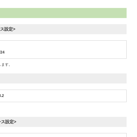
ース設定>
/24
定します。
3.2
ェース設定>