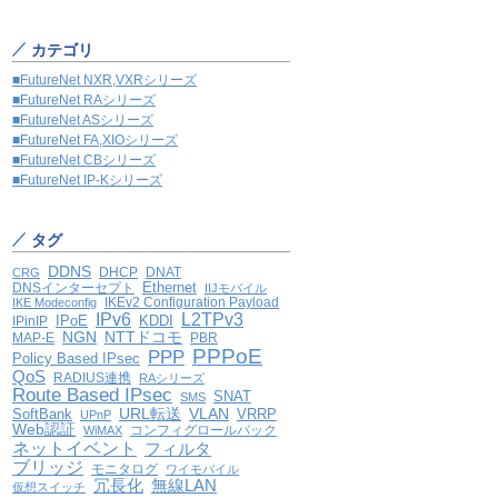
カテゴリ
■FutureNet NXR,VXRシリーズ
■FutureNet RAシリーズ
■FutureNet ASシリーズ
■FutureNet FA,XIOシリーズ
■FutureNet CBシリーズ
■FutureNet IP-Kシリーズ
タグ
DDNS
DHCP
DNAT
CRG
Ethernet
DNSインターセプト
IIJモバイル
IKEv2 Configuration Payload
IKE Modeconfig
IPv6
L2TPv3
IPoE
KDDI
IPinIP
NGN
NTTドコモ
MAP-E
PBR
PPPoE
PPP
Policy Based IPsec
QoS
RADIUS連携
RAシリーズ
Route Based IPsec
SNAT
SMS
VLAN
SoftBank
URL転送
VRRP
UPnP
Web認証
コンフィグロールバック
WiMAX
ネットイベント
フィルタ
ブリッジ
モニタログ
ワイモバイル
冗長化
無線LAN
仮想スイッチ