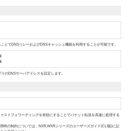
ることでDNSリレーおよびDNSキャッシュ機能を利用することが可能です。
3
4
ダリのDNSサーバアドレスを設定します。
ファストフォワーディングを有効にすることでパケット転送を高速に処理する
用時の制約については、NXR,WXRシリーズのユーザーズガイド(CLI版)に記