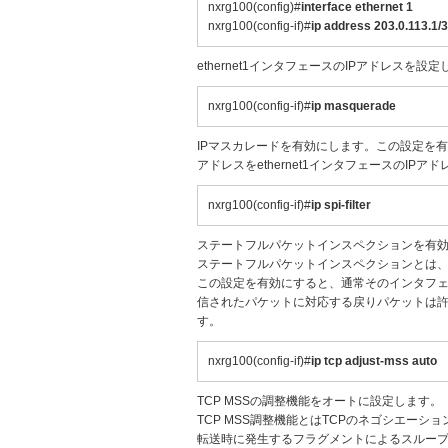
nxrg100(config)#
interface ethernet 1
nxrg100(config-if)#
ip address 203.0.113.1/
ethernet1インタフェースのIPアドレスを設
nxrg100(config-if)#
ip masquerade
IPマスカレードを有効にします。この設定を有効
アドレスをethernet1インタフェースのIPア
nxrg100(config-if)#
ip spi-filter
ステートフルパケットインスペクションを有
ステートフルパケットインスペクションとは
この設定を有効にすると、通常そのインタフ
信されたパケットに対応する戻りパケットは許
す。
nxrg100(config-if)#
ip tcp adjust-mss auto
TCP MSSの調整機能をオートに設定します。
TCP MSS調整機能とはTCPのネゴシエー
転送時に発生するフラグメントによるスルー