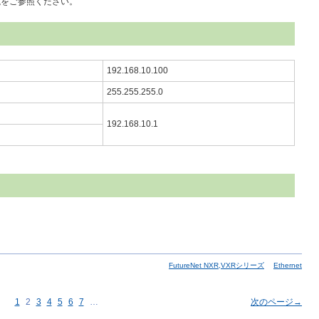
説をご参照ください。
192.168.10.100
255.255.255.0
192.168.10.1
FutureNet NXR,VXRシリーズ
Ethernet
1
2
3
4
5
6
7
…
次のページ→