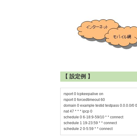
【 設定例 】
rsport 0 lcpkeepalive on
rsport 0 forcedtimeout 60
domain 0 example testid testpass 0.0.0.0/0 0
nat 47 * * * ipcp 0
schedule 0 6-18:9-59/10 * * connect
schedule 1 19-23:59 * * connect
schedule 2 0-5:59 * * connect