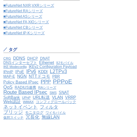
■FutureNet NXR,VXRシリーズ
■FutureNet RAシリーズ
■FutureNet ASシリーズ
■FutureNet FA,XIOシリーズ
■FutureNet CBシリーズ
■FutureNet IP-Kシリーズ
タグ
DDNS
DHCP
DNAT
CRG
Ethernet
DNSインターセプト
IIJモバイル
IKEv2 Configuration Payload
IKE Modeconfig
IPv6
L2TPv3
IPoE
KDDI
IPinIP
NGN
NTTドコモ
MAP-E
PBR
PPPoE
PPP
Policy Based IPsec
QoS
RADIUS連携
RAシリーズ
Route Based IPsec
SNAT
SMS
VLAN
SoftBank
URL転送
VRRP
UPnP
Web認証
コンフィグロールバック
WiMAX
ネットイベント
フィルタ
ブリッジ
モニタログ
ワイモバイル
冗長化
無線LAN
仮想スイッチ