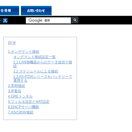
目次
1.オンデマンド接続
オンデマンド接続設定一覧
1.1 LAN側機器からのデータ送信で接
続
1.2 スケジュールによる接続
1.3 AS-P250シリーズをバッテリーで
運用する
2.常時接続
3.IP着信
4.GREトンネル
5.フィルタ設定とNAT設定
6.DHCPサーバ機能
7.ASの対向接続