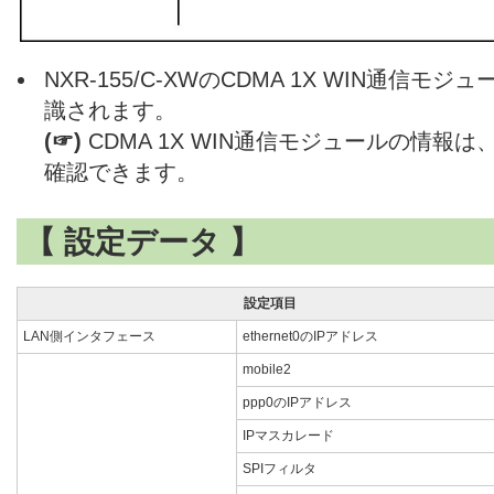
NXR-155/C-XWのCDMA 1X WIN通信モジ
識されます。
(☞)
CDMA 1X WIN通信モジュールの情報は、sh
確認できます。
【 設定データ 】
設定項目
LAN側インタフェース
ethernet0のIPアドレス
mobile2
ppp0のIPアドレス
IPマスカレード
SPIフィルタ