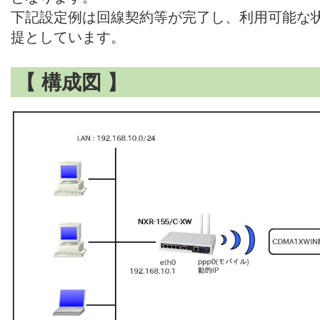
下記設定例は回線契約等が完了し、利用可能な
提としています。
【 構成図 】