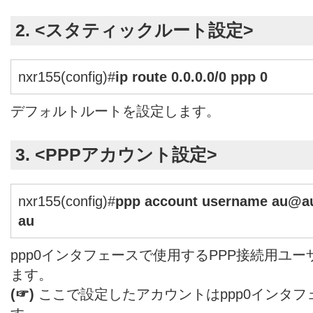
2. <スタティックルート設定>
nxr155(config)#
ip route 0.0.0.0/0 ppp 0
デフォルトルートを設定します。
3. <PPPアカウント設定>
nxr155(config)#
ppp account username au@au
au
ppp0インタフェースで使用するPPP接続用ユー
ます。
(☞)
ここで設定したアカウントはppp0インタ