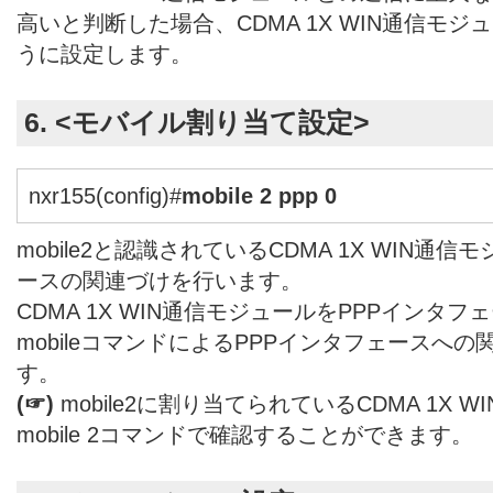
高いと判断した場合、CDMA 1X WIN通信モ
うに設定します。
6. <モバイル割り当て設定>
nxr155(config)#
mobile 2 ppp 0
mobile2と認識されているCDMA 1X WIN通
ースの関連づけを行います。
CDMA 1X WIN通信モジュールをPPPインタ
mobileコマンドによるPPPインタフェースへ
す。
(☞)
mobile2に割り当てられているCDMA 1X W
mobile 2コマンドで確認することができます。