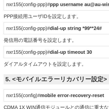
nxr155(config-ppp)#
ppp username au@au-win
PPP接続用ユーザIDを設定します。
nxr155(config-ppp)#
dial-up string *99**24#
発信用の電話番号を設定します。
nxr155(config-ppp)#
dial-up timeout 30
ダイアルタイムアウトを設定します。
5. <モバイルエラーリカバリー設定>
nxr155(config)#
mobile error-recovery-reset
CDMA 1X WIN通信モジュールとの通信に重