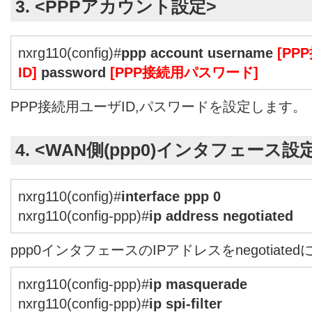
3. <PPPアカウント設定>
nxrg110(config)#
ppp account username
[PP
ID]
password
[PPP接続用パスワード]
PPP接続用ユーザID,パスワードを設定します。
4. <WAN側(ppp0)インタフェース設
nxrg110(config)#
interface ppp 0
nxrg110(config-ppp)#
ip address negotiated
ppp0インタフェースのIPアドレスをnegotiate
nxrg110(config-ppp)#
ip masquerade
nxrg110(config-ppp)#
ip spi-filter