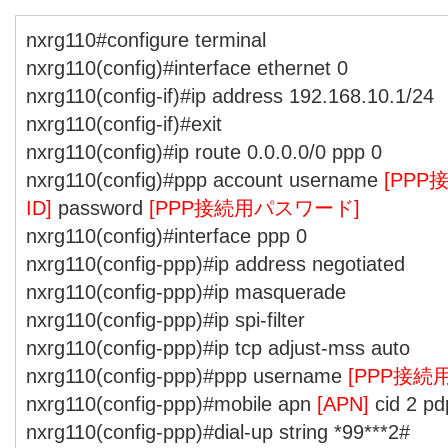
nxrg110#configure terminal
nxrg110(config)#interface ethernet 0
nxrg110(config-if)#ip address 192.168.10.1/24
nxrg110(config-if)#exit
nxrg110(config)#ip route 0.0.0.0/0 ppp 0
nxrg110(config)#ppp account username
[PP
ID]
password
[PPP接続用パスワード]
nxrg110(config)#interface ppp 0
nxrg110(config-ppp)#ip address negotiated
nxrg110(config-ppp)#ip masquerade
nxrg110(config-ppp)#ip spi-filter
nxrg110(config-ppp)#ip tcp adjust-mss auto
nxrg110(config-ppp)#ppp username
[PPP接続
nxrg110(config-ppp)#mobile apn
[APN]
cid 2 pd
nxrg110(config-ppp)#dial-up string *99***2#