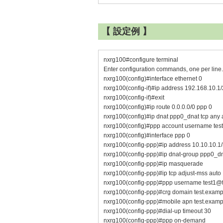
【 設定例 】
nxrg100#configure terminal
Enter configuration commands, one per line
nxrg100(config)#interface ethernet 0
nxrg100(config-if)#ip address 192.168.10.1
nxrg100(config-if)#exit
nxrg100(config)#ip route 0.0.0.0/0 ppp 0
nxrg100(config)#ip dnat ppp0_dnat tcp any
nxrg100(config)#ppp account username tes
nxrg100(config)#interface ppp 0
nxrg100(config-ppp)#ip address 10.10.10.1
nxrg100(config-ppp)#ip dnat-group ppp0_d
nxrg100(config-ppp)#ip masquerade
nxrg100(config-ppp)#ip tcp adjust-mss auto
nxrg100(config-ppp)#ppp username test1@t
nxrg100(config-ppp)#crg domain test.examp
nxrg100(config-ppp)#mobile apn test.example
nxrg100(config-ppp)#dial-up timeout 30
nxrg100(config-ppp)#ppp on-demand