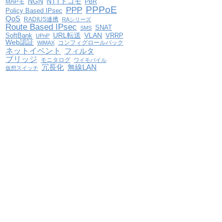
NGN
NTTドコモ
MAP-E
PBR
PPPoE
PPP
Policy Based IPsec
QoS
RADIUS連携
RAシリーズ
Route Based IPsec
SNAT
SMS
VLAN
SoftBank
URL転送
VRRP
UPnP
Web認証
コンフィグロールバック
WiMAX
ネットイベント
フィルタ
ブリッジ
モニタログ
ワイモバイル
冗長化
無線LAN
仮想スイッチ