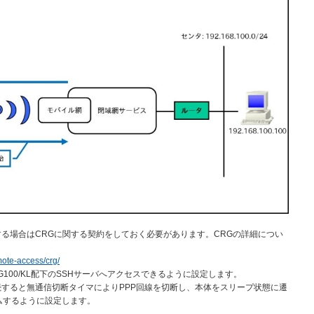
る場合はCRGに関する契約をしておく必要があります。CRGの詳細につい
mote-access/crg/
G100/KL配下のSSHサーバへアクセスできるように設定します。
すると無通信切断タイマによりPPP回線を切断し、本体をスリープ状態に遷
ムするように設定します。