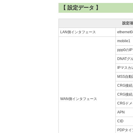
【 設定データ 】
設定項
LAN側インタフェース
ethern
mobile1
ppp0の
DNATグ
IPマスカ
MSS自動
CRG接続
CRG接
WAN側インタフェース
CRGド
APN
CID
PDPタイ