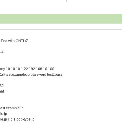
. End with CNTL/Z.
/24
 any 10.10.10.1 22 192.168.10.100
t1@test.example.jp password test1pass
/32
nat
est.example.jp
le.jp
.jp cid 1 pdp-type ip