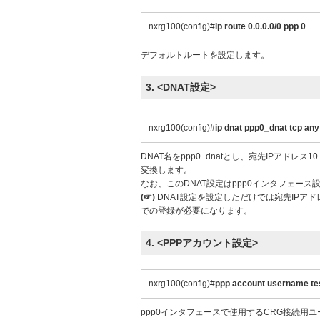
nxrg100(config)#
ip route 0.0.0.0/0 ppp 0
デフォルトルートを設定します。
3. <DNAT設定>
nxrg100(config)#
ip dnat ppp0_dnat tcp any
DNAT名をppp0_dnatとし、宛先IPアドレス10.
変換します。
なお、このDNAT設定はppp0インタフェース
(☞)
DNAT設定を設定しただけでは宛先IPア
での登録が必要になります。
4. <PPPアカウント設定>
nxrg100(config)#
ppp account username te
ppp0インタフェースで使用するCRG接続用ユ