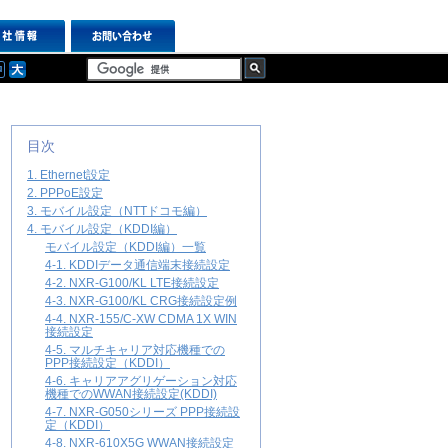
目次
1. Ethernet設定
2. PPPoE設定
3. モバイル設定（NTTドコモ編）
4. モバイル設定（KDDI編）
モバイル設定（KDDI編）一覧
4-1. KDDIデータ通信端末接続設定
4-2. NXR-G100/KL LTE接続設定
4-3. NXR-G100/KL CRG接続設定例
4-4. NXR-155/C-XW CDMA 1X WIN
接続設定
4-5. マルチキャリア対応機種での
PPP接続設定（KDDI）
4-6. キャリアアグリゲーション対応
機種でのWWAN接続設定(KDDI)
4-7. NXR-G050シリーズ PPP接続設
定（KDDI）
4-8. NXR-610X5G WWAN接続設定