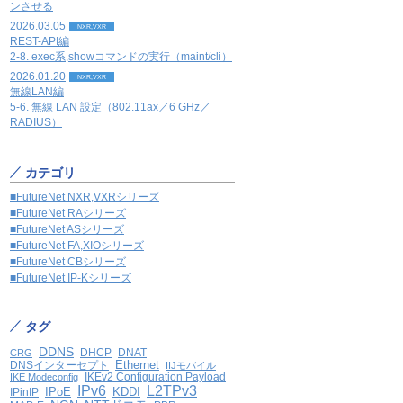
ンさせる
2026.03.05
NXR,VXR
REST-API編
2-8. exec系,showコマンドの実行（maint/cli）
2026.01.20
NXR,VXR
無線LAN編
5-6. 無線 LAN 設定（802.11ax／6 GHz／
RADIUS）
カテゴリ
■FutureNet NXR,VXRシリーズ
■FutureNet RAシリーズ
■FutureNet ASシリーズ
■FutureNet FA,XIOシリーズ
■FutureNet CBシリーズ
■FutureNet IP-Kシリーズ
タグ
DDNS
DHCP
DNAT
CRG
Ethernet
DNSインターセプト
IIJモバイル
IKEv2 Configuration Payload
IKE Modeconfig
IPv6
L2TPv3
IPoE
KDDI
IPinIP