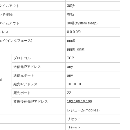
タイムアウト
30秒
ンド接続
有効
タイムアウト
30秒(system sleep)
ドレス
0.0.0.0/0
ェイ(インタフェース)
ppp0
ppp0_dnat
プロトコル
TCP
送信元IPアドレス
any
送信元ポート
any
t
宛先IPアドレス
10.10.10.1
宛先ポート
22
変換後宛先IPアドレス
192.168.10.100
レジューム(mobile1)
リセット
リセット