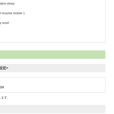
stem sleep
 resume mobile 1
t
y reset
ス設定>
/24
定します。