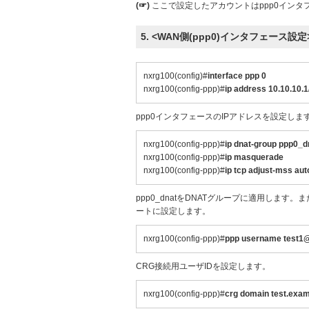
(☞)
ここで設定したアカウントはppp0インタ
5. <WAN側(ppp0)インタフェース設定
nxrg100(config)#
interface ppp 0
nxrg100(config-ppp)#
ip address 10.10.10.1
ppp0インタフェースのIPアドレスを設定しま
nxrg100(config-ppp)#
ip dnat-group ppp0_d
nxrg100(config-ppp)#
ip masquerade
nxrg100(config-ppp)#
ip tcp adjust-mss aut
ppp0_dnatをDNATグループに適用します
ートに設定します。
nxrg100(config-ppp)#
ppp username test1@
CRG接続用ユーザIDを設定します。
nxrg100(config-ppp)#
crg domain test.exam