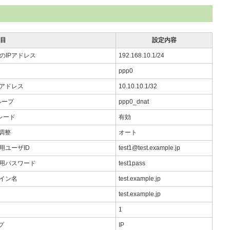
目
設定内容
et0のIPアドレス
192.168.10.1/24
ppp0
IPアドレス
10.10.10.1/32
ループ
ppp0_dnat
レード
有効
調整
オート
用ユーザID
test1@test.example.jp
続用パスワード
test1pass
メイン名
test.example.jp
test.example.jp
1
プ
IP