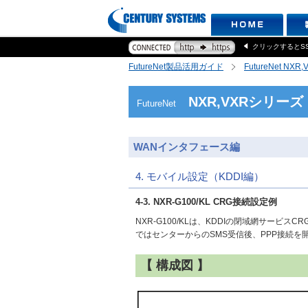
クリックするとS
FutureNet製品活用ガイド
FutureNet NX
NXR,VXRシリーズ
FutureNet
WANインタフェース編
4. モバイル設定（KDDI編）
4-3. NXR-G100/KL CRG接続設定例
NXR-G100/KLは、KDDIの閉域網サービ
ではセンターからのSMS受信後、PPP接続を
【 構成図 】