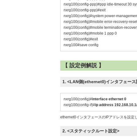
nxrg100(config-ppp)#ppp idle-timeout 30 sy
nxrg100(config-ppp)#exit
nxrg100(config)#system power-management
nxrg100(config)#mobile error-recovery-rese
nxrg100(config)#mobile termination-recover
nxrg100(config)#mobile 1 ppp 0
nxrg100(config)#exit
nxrg100#save config
【 設定例解説 】
1. <LAN側(ethernet0)インタフェー
nxrg100(config)#
interface ethernet 0
nxrg100(config-if)#
ip address 192.168.10.1
ethernet0インタフェースのIPアドレスを設
2. <スタティックルート設定>