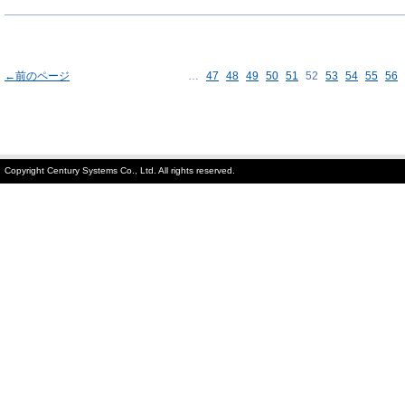
←前のページ
…
47
48
49
50
51
52
53
54
55
56
Copyright Century Systems Co., Ltd. All rights reserved.