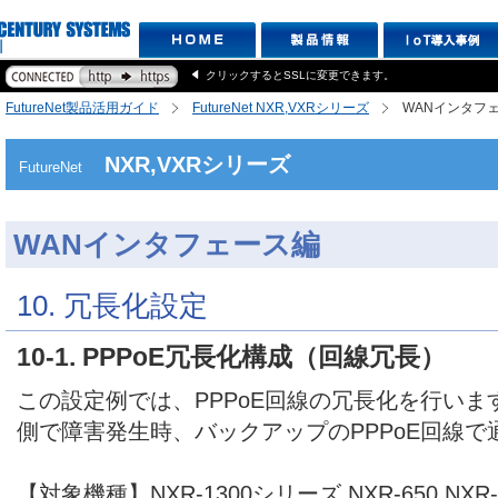
クリックするとSSLに変更できます。
FutureNet製品活用ガイド
FutureNet NXR,VXRシリーズ
WANインタフ
NXR,VXRシリーズ
FutureNet
WANインタフェース編
10. 冗長化設定
10-1. PPPoE冗長化構成（回線冗長）
この設定例では、PPPoE回線の冗長化を行います
側で障害発生時、バックアップのPPPoE回線
【対象機種】NXR-1300シリーズ,NXR-650,NXR-53