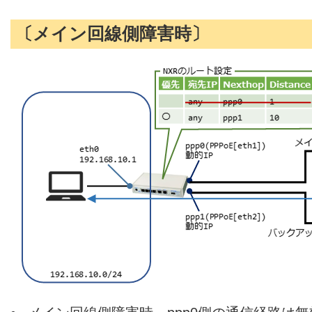
〔メイン回線側障害時〕