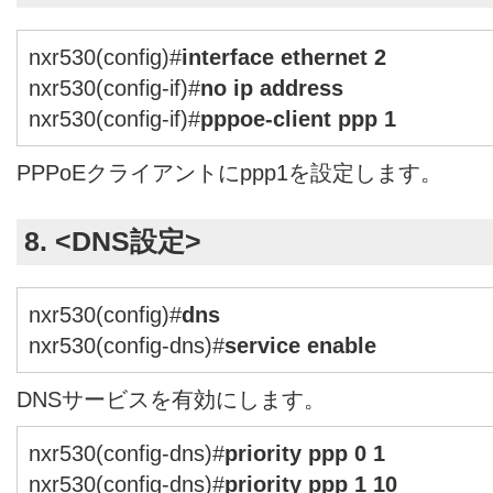
nxr530(config)#
interface ethernet 2
nxr530(config-if)#
no ip address
nxr530(config-if)#
pppoe-client ppp 1
PPPoEクライアントにppp1を設定します。
8. <DNS設定>
nxr530(config)#
dns
nxr530(config-dns)#
service enable
DNSサービスを有効にします。
nxr530(config-dns)#
priority ppp 0 1
nxr530(config-dns)#
priority ppp 1 10