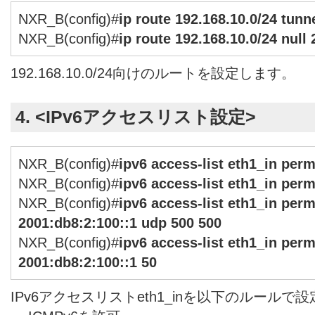
NXR_B(config)#
ip route 192.168.10.0/24 tunne
NXR_B(config)#
ip route 192.168.10.0/24 null 
192.168.10.0/24向けのルートを設定します。
4. <IPv6アクセスリスト設定>
NXR_B(config)#
ipv6 access-list eth1_in per
NXR_B(config)#
ipv6 access-list eth1_in per
NXR_B(config)#
ipv6 access-list eth1_in perm
2001:db8:2:100::1 udp 500 500
NXR_B(config)#
ipv6 access-list eth1_in perm
2001:db8:2:100::1 50
IPv6アクセスリストeth1_inを以下のルールで