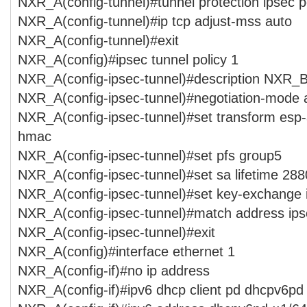
NXR_A(config-tunnel)#tunnel protection ipsec p
NXR_A(config-tunnel)#ip tcp adjust-mss auto
NXR_A(config-tunnel)#exit
NXR_A(config)#ipsec tunnel policy 1
NXR_A(config-ipsec-tunnel)#description NXR_
NXR_A(config-ipsec-tunnel)#negotiation-mode 
NXR_A(config-ipsec-tunnel)#set transform esp
hmac
NXR_A(config-ipsec-tunnel)#set pfs group5
NXR_A(config-ipsec-tunnel)#set sa lifetime 28
NXR_A(config-ipsec-tunnel)#set key-exchange
NXR_A(config-ipsec-tunnel)#match address ips
NXR_A(config-ipsec-tunnel)#exit
NXR_A(config)#interface ethernet 1
NXR_A(config-if)#no ip address
NXR_A(config-if)#ipv6 dhcp client pd dhcpv6pd