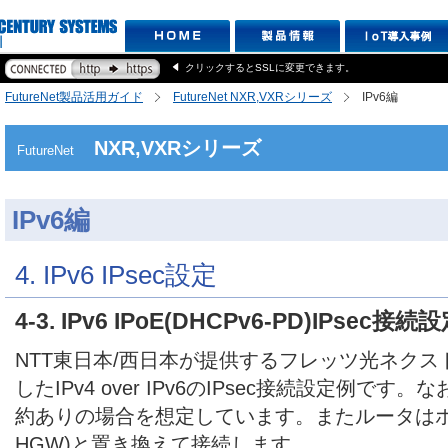
クリックするとSSLに変更できます。
FutureNet製品活用ガイド
FutureNet NXR,VXRシリーズ
IPv6編
NXR,VXRシリーズ
FutureNet
IPv6編
4. IPv6 IPsec設定
4-3. IPv6 IPoE(DHCPv6-PD)IPsec接続
NTT東日本/西日本が提供するフレッツ光ネクスト回
したIPv4 over IPv6のIPsec接続設定例で
約ありの場合を想定しています。またルータはホ
HGW)と置き換えて接続します。