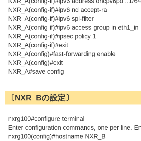
NXR_A(config-if)#ipv6 address dhcpv6pd ::1/64
NXR_A(config-if)#ipv6 nd accept-ra
NXR_A(config-if)#ipv6 spi-filter
NXR_A(config-if)#ipv6 access-group in eth1_in
NXR_A(config-if)#ipsec policy 1
NXR_A(config-if)#exit
NXR_A(config)#fast-forwarding enable
NXR_A(config)#exit
NXR_A#save config
〔NXR_Bの設定〕
nxrg100#configure terminal
Enter configuration commands, one per line. E
nxrg100(config)#hostname NXR_B