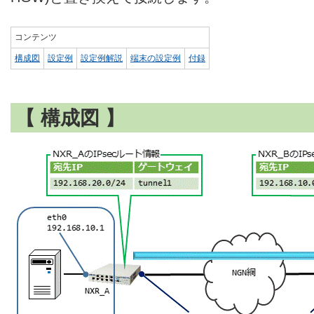
コンテンツ
構成図
設定例
設定例解説
端末の設定例
付録
【 構成図 】