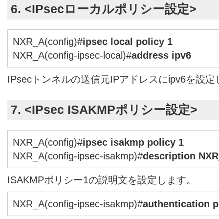
6. <IPsecローカルポリシー設定>
NXR_A(config)#
ipsec local policy 1
NXR_A(config-ipsec-local)#
address ipv6
IPsecトンネルの送信元IPアドレスにipv6を設
7. <IPsec ISAKMPポリシー設定>
NXR_A(config)#
ipsec isakmp policy 1
NXR_A(config-ipsec-isakmp)#
description NX
ISAKMPポリシー1の説明文を設定します。
NXR_A(config-ipsec-isakmp)#
authentication 