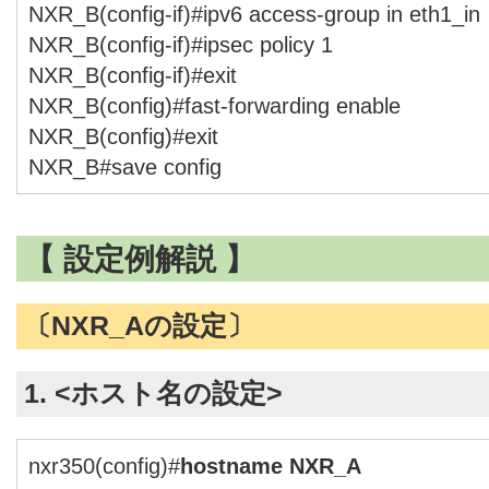
NXR_B(config-if)#ipv6 access-group in eth1_in
NXR_B(config-if)#ipsec policy 1
NXR_B(config-if)#exit
NXR_B(config)#fast-forwarding enable
NXR_B(config)#exit
NXR_B#save config
【 設定例解説 】
〔NXR_Aの設定〕
1. <ホスト名の設定>
nxr350(config)#
hostname NXR_A