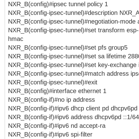
NXR_B(config)#ipsec tunnel policy 1
NXR_B(config-ipsec-tunnel)#description NXR_
NXR_B(config-ipsec-tunnel)#negotiation-mode 
NXR_B(config-ipsec-tunnel)#set transform esp
hmac
NXR_B(config-ipsec-tunnel)#set pfs group5
NXR_B(config-ipsec-tunnel)#set sa lifetime 28
NXR_B(config-ipsec-tunnel)#set key-exchange
NXR_B(config-ipsec-tunnel)#match address ips
NXR_B(config-ipsec-tunnel)#exit
NXR_B(config)#interface ethernet 1
NXR_B(config-if)#no ip address
NXR_B(config-if)#ipv6 dhcp client pd dhcpv6pd
NXR_B(config-if)#ipv6 address dhcpv6pd ::1/64
NXR_B(config-if)#ipv6 nd accept-ra
NXR_B(config-if)#ipv6 spi-filter