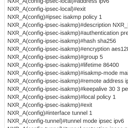
NXR_A(config-ipsec-local)#address ipv6
NXR_A(config-ipsec-local)#exit
NXR_A(config)#ipsec isakmp policy 1
NXR_A(config-ipsec-isakmp)#description NXR
NXR_A(config-ipsec-isakmp)#authentication pr
NXR_A(config-ipsec-isakmp)#hash sha256
NXR_A(config-ipsec-isakmp)#encryption aes12
NXR_A(config-ipsec-isakmp)#group 5
NXR_A(config-ipsec-isakmp)#lifetime 86400
NXR_A(config-ipsec-isakmp)#isakmp-mode ma
NXR_A(config-ipsec-isakmp)#remote address i
NXR_A(config-ipsec-isakmp)#keepalive 30 3 per
NXR_A(config-ipsec-isakmp)#local policy 1
NXR_A(config-ipsec-isakmp)#exit
NXR_A(config)#interface tunnel 1
NXR_A(config-tunnel)#tunnel mode ipsec ipv6