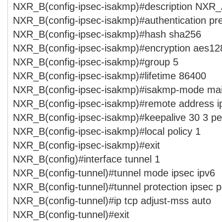
NXR_B(config-ipsec-isakmp)#description NXR
NXR_B(config-ipsec-isakmp)#authentication pr
NXR_B(config-ipsec-isakmp)#hash sha256
NXR_B(config-ipsec-isakmp)#encryption aes12
NXR_B(config-ipsec-isakmp)#group 5
NXR_B(config-ipsec-isakmp)#lifetime 86400
NXR_B(config-ipsec-isakmp)#isakmp-mode ma
NXR_B(config-ipsec-isakmp)#remote address i
NXR_B(config-ipsec-isakmp)#keepalive 30 3 per
NXR_B(config-ipsec-isakmp)#local policy 1
NXR_B(config-ipsec-isakmp)#exit
NXR_B(config)#interface tunnel 1
NXR_B(config-tunnel)#tunnel mode ipsec ipv6
NXR_B(config-tunnel)#tunnel protection ipsec p
NXR_B(config-tunnel)#ip tcp adjust-mss auto
NXR_B(config-tunnel)#exit