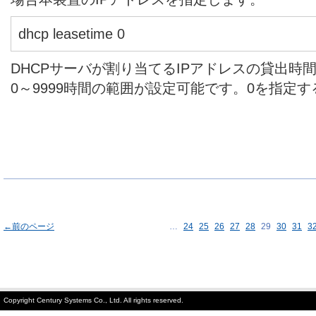
dhcp leasetime 0
DHCPサーバが割り当てるIPアドレスの貸出時
0～9999時間の範囲が設定可能です。0を指定
←前のページ
…
24
25
26
27
28
29
30
31
3
Copyright Century Systems Co., Ltd. All rights reserved.