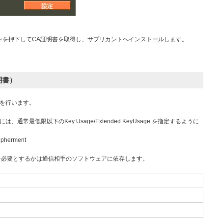
ンを押下してCA証明書を取得し、サプリカントへインストールします。
明書）
行を行います。
。
常最低限以下のKey Usage/Extended KeyUsage を指定するように
ipherment
 Usage を必要とするかは通信相手のソフトウェアに依存します。