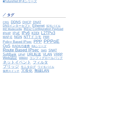
■FutureNet IP-Kシリーズ
タグ
DDNS
DHCP
DNAT
CRG
Ethernet
DNSインターセプト
IIJモバイル
IKEv2 Configuration Payload
IKE Modeconfig
IPv6
L2TPv3
IPoE
KDDI
IPinIP
NGN
NTTドコモ
MAP-E
PBR
PPPoE
PPP
Policy Based IPsec
QoS
RADIUS連携
RAシリーズ
Route Based IPsec
SNAT
SMS
VLAN
SoftBank
URL転送
VRRP
UPnP
Web認証
コンフィグロールバック
WiMAX
ネットイベント
フィルタ
ブリッジ
モニタログ
ワイモバイル
冗長化
無線LAN
仮想スイッチ