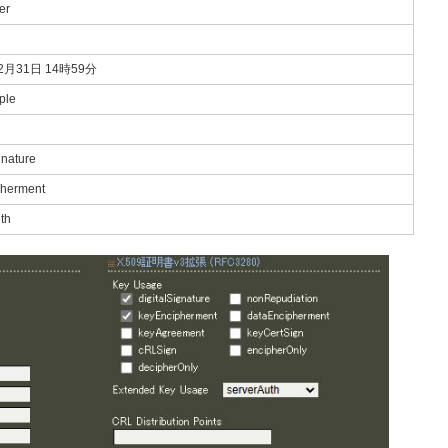
er
2月31日 14時59分
ple
gnature
pherment
th