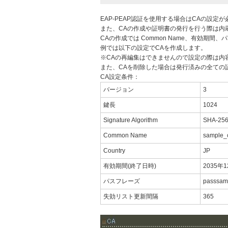
EAP-PEAP認証を使用する場合はCAの設定
また、CAの作成や証明書の発行を行う際は内
CAの作成では Common Name、有効期
例では以下の設定でCAを作成します。
※CAの再編集はできませんので設定の際は内
また、CAを削除した場合は発行済みの全ての
CA設定条件：
バージョン
3
鍵長
1024
Signature Algorithm
SHA-25
Common Name
sample_
Country
JP
有効期間(終了日時)
2035年
パスフレーズ
passsam
失効リスト更新間隔
365