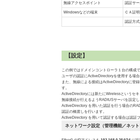
無線アクセスポイント
認証サー
Windowsなどの端末
ＣＡ証明
認証方式
【設定】
この例ではドメインコントローラ１台の構成でAct
ユーザの認証にActiveDirectoryを使用す
また、無線による接続はActiveDirecto
す。
ActiveDirectoryには新たにWireles
無線接続が行えるようRADIUSサーバを設定
ActiveDirectory を用いた認証を行う場合の
認証の橋渡しを行います。
ActiveDirectory を用いて認証する場合は
ネットワーク設定（管理機能／ネット