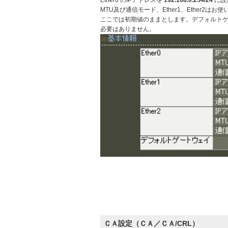
Ether0 のIPアドレスを
192.168.0.254/24
に設
MTU及び通信モード、Ether1、Ether2
ここでは初期値のままとします。デフォルトゲ
必要はありません。
ＣＡ設定（ＣＡ／ＣＡ/CRL）