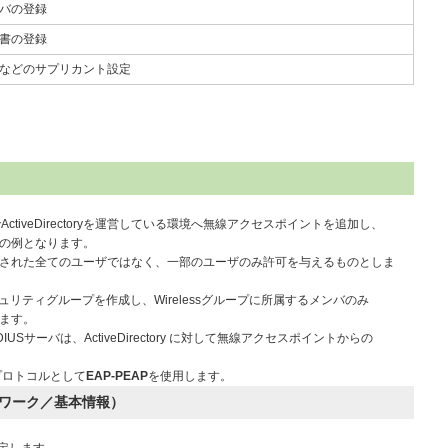
バの登録
書の登録
などのサプリカント設定
iveDirectoryを運営している環境へ無線アクセスポイントを追加し、
る場合の例となります。
ryに登録された全てのユーザではなく、一部のユーザのみ許可を与えるものとしま
sというセキュリティグループを作成し、Wirelessグループに所属するメンバのみ
します。
RADIUSサーバは、ActiveDirectory に対して無線アクセスポイントからの
認証プロトコルとして
EAP-PEAP
を使用します。
ワーク／基本情報）