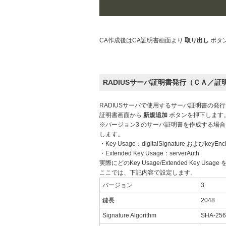
CA作成後はCA証明書画面より
取り出し
ボタ
RADIUSサーバ証明書発行（ＣＡ／証
RADIUSサーバで使用するサーバ証明書の発
証明書画面から
新規追加
ボタンを押下します
※バージョン3 のサーバ証明書を作成する場合には、通
します。
・Key Usage：digitalSignature およびkeyEnc
・Extended Key Usage：serverAuth
実際にどのKey Usage/Extended Key
ここでは、下記内容で設定します。
バージョン
3
鍵長
2048
Signature Algorithm
SHA-256