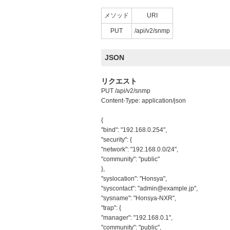
メソッド
URI
PUT
/api/v2/snmp
JSON
リクエスト
PUT /api/v2/snmp
Content-Type: application/json
{
"bind": "192.168.0.254",
"security": {
"network": "192.168.0.0/24",
"community": "public"
},
"syslocation": "Honsya",
"syscontact": "admin@example.jp",
"sysname": "Honsya-NXR",
"trap": {
"manager": "192.168.0.1",
"community": "public",