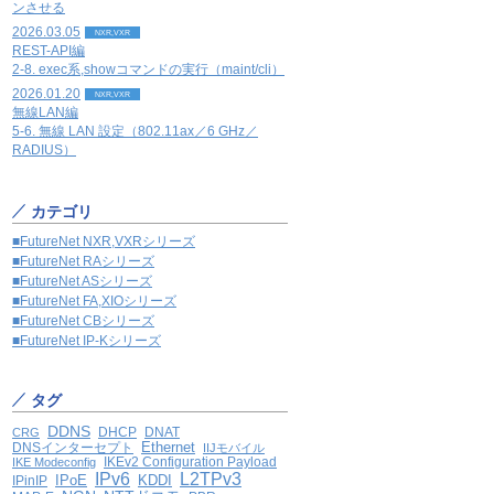
ンさせる
2026.03.05
NXR,VXR
REST-API編
2-8. exec系,showコマンドの実行（maint/cli）
2026.01.20
NXR,VXR
無線LAN編
5-6. 無線 LAN 設定（802.11ax／6 GHz／
RADIUS）
カテゴリ
■FutureNet NXR,VXRシリーズ
■FutureNet RAシリーズ
■FutureNet ASシリーズ
■FutureNet FA,XIOシリーズ
■FutureNet CBシリーズ
■FutureNet IP-Kシリーズ
タグ
DDNS
DHCP
DNAT
CRG
Ethernet
DNSインターセプト
IIJモバイル
IKEv2 Configuration Payload
IKE Modeconfig
IPv6
L2TPv3
IPoE
KDDI
IPinIP