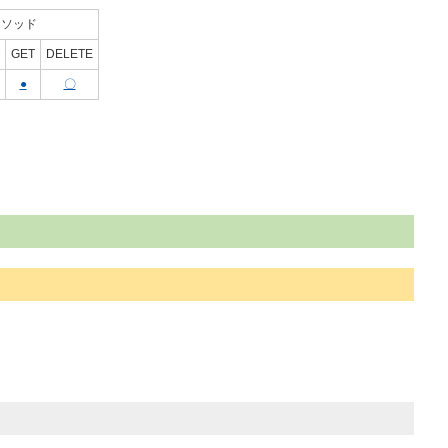
メソッド
GET
DELETE
●
〇