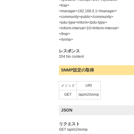
<trap>
<manager>192.168.0.1</manager>
<community>public</community>
<pdu-type>inform</pdu-type>
<inform-interval>10</inform-interval>
</trap>
</snmp>
レスポンス
204 No content
SNMP設定の取得
メソッド
URI
GET
/api/v2/snmp
JSON
リクエスト
GET /api/v2/snmp