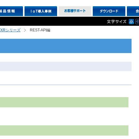
R,VXRシリーズ
REST-API編