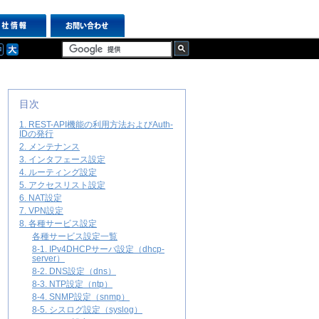
目次
1. REST-API機能の利用方法およびAuth-
IDの発行
2. メンテナンス
3. インタフェース設定
4. ルーティング設定
5. アクセスリスト設定
6. NAT設定
7. VPN設定
8. 各種サービス設定
各種サービス設定一覧
8-1. IPv4DHCPサーバ設定（dhcp-
server）
8-2. DNS設定（dns）
8-3. NTP設定（ntp）
8-4. SNMP設定（snmp）
8-5. シスログ設定（syslog）