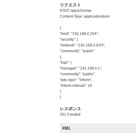
リクエスト
POST /api/v2/snmp
Content-Type: application/json
{
"bind": "192.168.0.254",
"security": {
"network": "192.168.0.0/24",
"community": "public"
},
"trap": {
"manager": "192.168.0.1",
"community": "public",
"pdu-type": "inform",
"inform-interval": 10
}
}
レスポンス
201 Created
XML