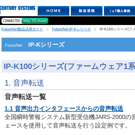
FutureNet製品活用ガイド
FutureNet IP-Kシリーズ
IP-K100シリーズ(
IP-Kシリーズ
FutureNet
IP-K100シリーズ(ファームウェア1系
1. 音声転送
音声転送一覧
1.1 音声出力インタフェースからの音声転送
全国瞬時警報システム新型受信機JARS-2000
ェースを使用して音声転送を行う設定例です。