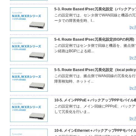
5-3. Route Based IPsec冗長化設定（バッ
この設定例では、センタ側でWAN回線と機器の
ータでの障害発生時、I...
by
5-4. Route Based IPsec冗長化設定(BGPの利用)
この設定例ではセンタ側で回線と機器を、拠点側
ン経路はBGPによる経...
by
5-5. Route Based IPsec冗長化設定（local pol
この設定例では、拠点側でWAN回線の冗長化を行
障害検知時、ネットイ...
by
10-5. メインPPPoE＋バックアップPPPモバ
この設定例では、メイン回線にPPPoE、バックア
して冗長化を行いま...
by
10-6. メインEthernet＋バックアップPPPモバ