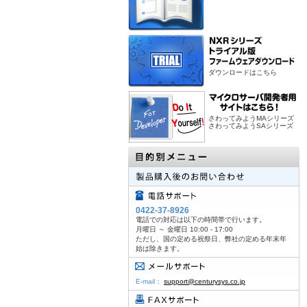
ダウンロードはこちら
さわってみようMAシリーズ
さわってみようSAシリーズ
0422-37-8926
電話での対応は以下の時間帯で行います。
月曜日 ～ 金曜日 10:00 - 17:00
ただし、国の定める祝祭日、弊社の定める年末年
始は除きます。
E-mail：
support@centurysys.co.jp