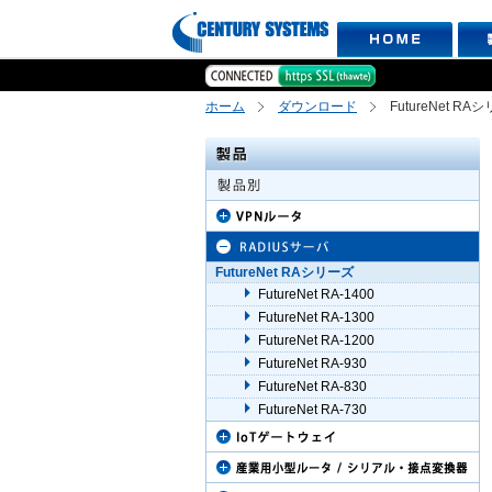
ホーム
ダウンロード
FutureNet RA
FutureNet RAシリーズ
FutureNet RA-1400
FutureNet RA-1300
FutureNet RA-1200
FutureNet RA-930
FutureNet RA-830
FutureNet RA-730