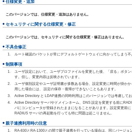
仕様変更・追加
このバージョンでは、仕様変更・追加はありません。
セキュリティに関する仕様変更・修正
このバージョンでは、セキュリティに関する仕様変更・修正はありません。
不具合修正
ルート確認のパケットが常にデフォルトゲートウェイに向かってしまう不
制限事項
ユーザ設定において、ユーザプロファイルを変更した後、「戻る」ボタン
す。但し、変更内容は反映されています。
ユーザ個別設定やユーザ証明書が多数ある場合、設定変更に時間が掛かか
用した場合には、 設定の保存・復帰ができないこともあります。
Active Directory と LDAP連携の同時利用はこのバージョンでは考慮し
Active Directory サーバやドメインネーム、DNS 設定を変更する前にRADIU
バにコンピュータが登録されたままになることがあります。設定変更前に R
RADIUS サーバの再起動を行っても特に問題は起こりません。
親子連携利用時の注意
RA-830とRA-1300との間で親子連携を行っている場合は、同じバー