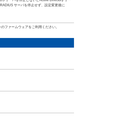
S サーバを停止しないとActive Directory サー
ADIUS サーバを停止せず、設定変更後に
ジョンのファームウェアをご利用ください。