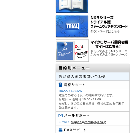
ダウンロードはこちら
さわってみようMAシリーズ
さわってみようSAシリーズ
0422-37-8926
電話での対応は以下の時間帯で行います。
月曜日 ～ 金曜日 10:00 - 17:00
ただし、国の定める祝祭日、弊社の定める年末年
始は除きます。
E-mail：
support@centurysys.co.jp