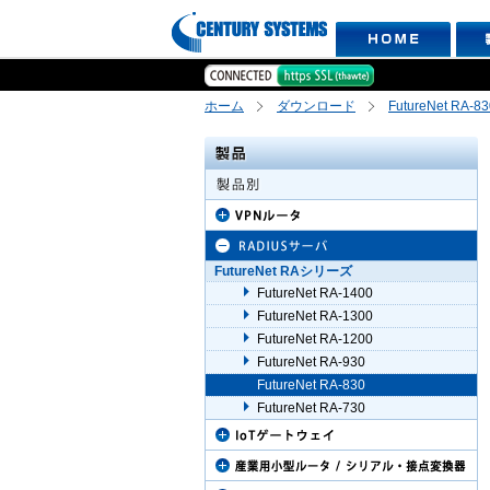
ホーム
ダウンロード
FutureNet RA-83
FutureNet RAシリーズ
FutureNet RA-1400
FutureNet RA-1300
FutureNet RA-1200
FutureNet RA-930
FutureNet RA-830
FutureNet RA-730