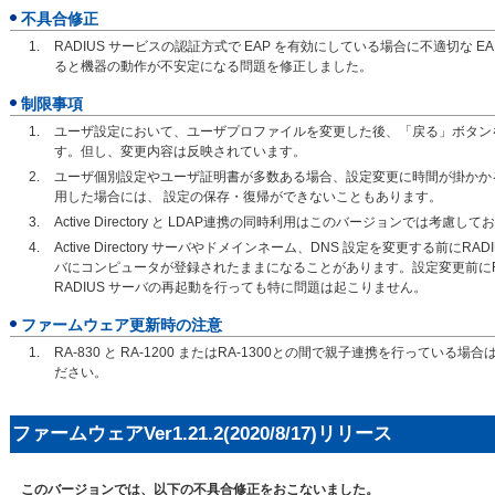
不具合修正
RADIUS サービスの認証方式で EAP を有効にしている場合に不適切な E
ると機器の動作が不安定になる問題を修正しました。
制限事項
ユーザ設定において、ユーザプロファイルを変更した後、「戻る」ボタン
す。但し、変更内容は反映されています。
ユーザ個別設定やユーザ証明書が多数ある場合、設定変更に時間が掛かか
用した場合には、 設定の保存・復帰ができないこともあります。
Active Directory と LDAP連携の同時利用はこのバージョンでは考慮し
Active Directory サーバやドメインネーム、DNS 設定を変更する前にRADIU
バにコンピュータが登録されたままになることがあります。設定変更前にRA
RADIUS サーバの再起動を行っても特に問題は起こりません。
ファームウェア更新時の注意
RA-830 と RA-1200 またはRA-1300との間で親子連携を行って
ださい。
ファームウェアVer1.21.2(2020/8/17)リリース
このバージョンでは、以下の不具合修正をおこないました。