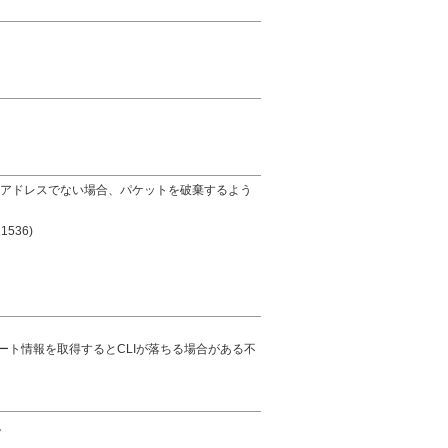
の対向アドレスでない場合、パケットを破棄するよう
536)
ポート情報を取得するとCLIが落ちる場合がある不
。
。