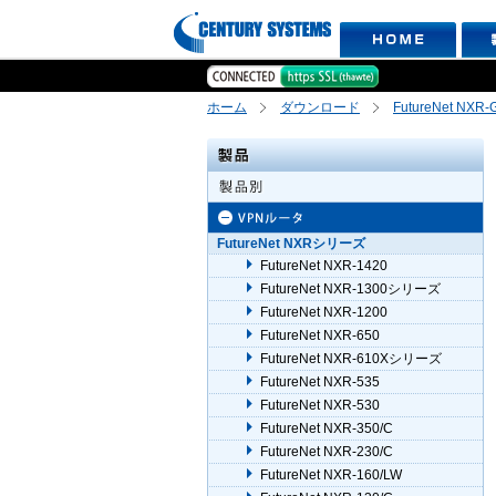
ホーム
ダウンロード
FutureNet NX
FutureNet NXRシリーズ
FutureNet NXR-1420
FutureNet NXR-1300シリーズ
FutureNet NXR-1200
FutureNet NXR-650
FutureNet NXR-610Xシリーズ
FutureNet NXR-535
FutureNet NXR-530
FutureNet NXR-350/C
FutureNet NXR-230/C
FutureNet NXR-160/LW