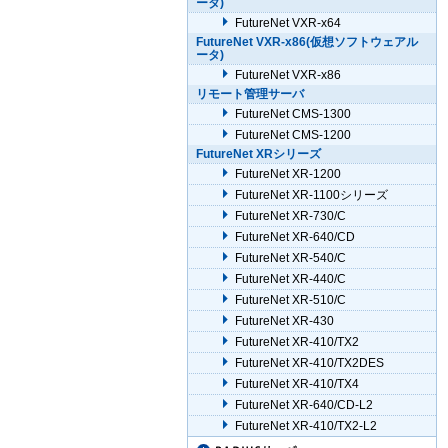
ータ)
FutureNet VXR-x64
FutureNet VXR-x86(仮想ソフトウェアル
ータ)
FutureNet VXR-x86
リモート管理サーバ
FutureNet CMS-1300
FutureNet CMS-1200
FutureNet XRシリーズ
FutureNet XR-1200
FutureNet XR-1100シリーズ
FutureNet XR-730/C
FutureNet XR-640/CD
FutureNet XR-540/C
FutureNet XR-440/C
FutureNet XR-510/C
FutureNet XR-430
FutureNet XR-410/TX2
FutureNet XR-410/TX2DES
FutureNet XR-410/TX4
FutureNet XR-640/CD-L2
FutureNet XR-410/TX2-L2