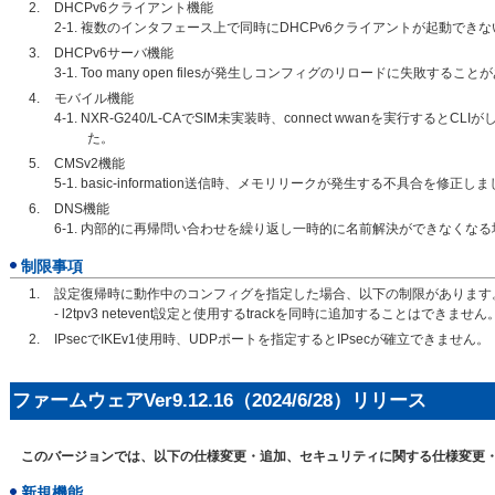
DHCPv6クライアント機能
2-1. 複数のインタフェース上で同時にDHCPv6クライアントが起動で
DHCPv6サーバ機能
3-1. Too many open filesが発生しコンフィグのリロードに失敗す
モバイル機能
4-1. NXR-G240/L-CAでSIM未実装時、connect wwanを実行す
た。
CMSv2機能
5-1. basic-information送信時、メモリリークが発生する不具合を修正し
DNS機能
6-1. 内部的に再帰問い合わせを繰り返し一時的に名前解決ができなくな
制限事項
設定復帰時に動作中のコンフィグを指定した場合、以下の制限があります
- l2tpv3 netevent設定と使用するtrackを同時に追加することはできません
IPsecでIKEv1使用時、UDPポートを指定するとIPsecが確立できません。
ファームウェアVer9.12.16（2024/6/28）リリース
このバージョンでは、以下の仕様変更・追加、セキュリティに関する仕様変更
新規機能