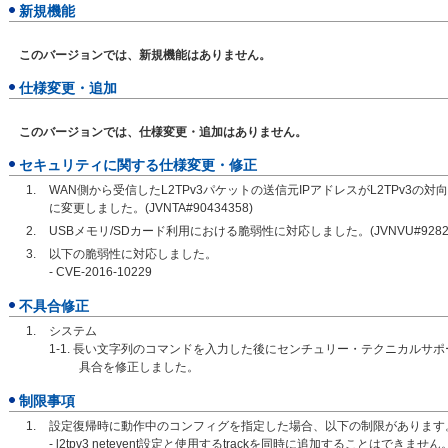
新規機能
このバージョンでは、新規機能はありません。
仕様変更・追加
このバージョンでは、仕様変更・追加はありません。
セキュリティに関する仕様変更・修正
WAN側から受信したL2TPv3パケットの送信元IPアドレスがL2TPv3
に変更しました。(JVNTA#90434358)
USBメモリ/SDカード利用における脆弱性に対応しました。(JVNVU#92821
以下の脆弱性に対応しました。
- CVE-2016-10229
不具合修正
システム
1-1. 長い文字列のコマンドを入力した後にセンチュリー・テクニカルサ
具合を修正しました。
制限事項
設定復帰時に動作中のコンフィグを指定した場合、以下の制限があります
- l2tpv3 netevent設定と使用するtrackを同時に追加することはできません