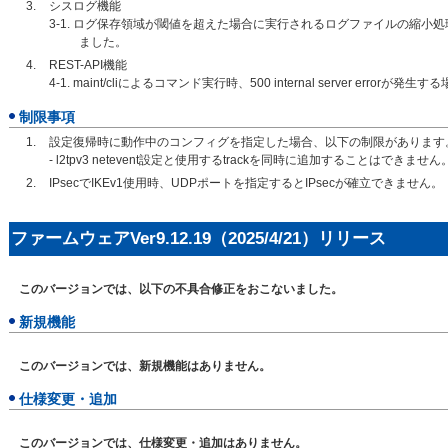
シスログ機能
3-1. ログ保存領域が閾値を超えた場合に実行されるログファイルの縮小
ました。
REST-API機能
4-1. maint/cliによるコマンド実行時、500 internal server err
制限事項
設定復帰時に動作中のコンフィグを指定した場合、以下の制限があります
- l2tpv3 netevent設定と使用するtrackを同時に追加することはできません
IPsecでIKEv1使用時、UDPポートを指定するとIPsecが確立できません。
ファームウェアVer9.12.19（2025/4/21）リリース
このバージョンでは、以下の不具合修正をおこないました。
新規機能
このバージョンでは、新規機能はありません。
仕様変更・追加
このバージョンでは、仕様変更・追加はありません。