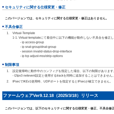
セキュリティに関する仕様変更・修正
このバージョンでは、セキュリティに関する仕様変更・修正はありません。
不具合修正
Virtual-Template
1-1. Virtual-templateにて着信中に以下の機能が動作しない不具合を修
- ip access-group
- ip snat-group/dnat-group
- session invalid-status-drop-interface
- ip tcp adjust-mss/strip-options
制限事項
設定復帰時に動作中のコンフィグを指定した場合、以下の制限があります
- l2tpv3 netevent設定と使用するtrackを同時に追加することはできません
IPsecでIKEv1使用時、UDPポートを指定するとIPsecが確立できません。
ファームウェアVer9.12.18（2025/3/18）リリース
このバージョンでは、以下のセキュリティに関する仕様変更・修正、不具合修