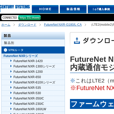
ホーム
ダウンロード
FutureNet NXR-G180/L-CA
（LTE2(mobi
FutureNet NXRシリーズ
FutureNet 
FutureNet NXR-1420
内蔵通信モ
FutureNet NXR-1300シリーズ
FutureNet NXR-1200
FutureNet NXR-650
※
これはLTE2（
FutureNet NXR-610Xシリーズ
※FutureNet
FutureNet NXR-535
FutureNet NXR-530
FutureNet NXR-350/C
ファームウェアR
FutureNet NXR-230/C
FutureNet NXR-160/LW