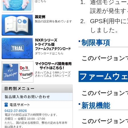
通信モジュー
はこちら
誤差が発生す
GPS利用中
製品の設定例を集めています
しました。
制限事項
ダウンロードはこちら
このバージョン
さわってみようMAシリーズ
ファームウェアR
さわってみようSAシリーズ
このバージョン
新規機能
0422-37-8926
電話での対応は以下の時間帯で行います。
月曜日 ～ 金曜日 10:00 - 17:00
このバージョン
ただし、国の定める祝祭日、弊社の定める年末年
始は除きます。