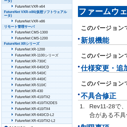
ータ)
FutureNet VXR-x64
ファームウェアR
FutureNet VXR-x86(仮想ソフトウェアル
ータ)
FutureNet VXR-x86
リモート管理サーバ
このバージョン
FutureNet CMS-1300
FutureNet CMS-1200
新規機能
FutureNet XRシリーズ
FutureNet XR-1200
このバージョン
FutureNet XR-1100シリーズ
FutureNet XR-730/C
仕様変更・追
FutureNet XR-640/CD
FutureNet XR-540/C
FutureNet XR-440/C
このバージョン
FutureNet XR-510/C
FutureNet XR-430
不具合修正
FutureNet XR-410/TX2
FutureNet XR-410/TX2DES
Rev11-
FutureNet XR-410/TX4
合がある不具
FutureNet XR-640/CD-L2
FutureNet XR-410/TX2-L2