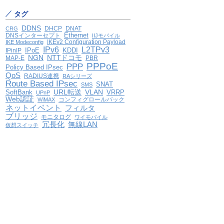
タグ
DDNS
DHCP
DNAT
CRG
Ethernet
DNSインターセプト
IIJモバイル
IKEv2 Configuration Payload
IKE Modeconfig
IPv6
L2TPv3
IPoE
KDDI
IPinIP
NGN
NTTドコモ
MAP-E
PBR
PPPoE
PPP
Policy Based IPsec
QoS
RADIUS連携
RAシリーズ
Route Based IPsec
SNAT
SMS
VLAN
SoftBank
URL転送
VRRP
UPnP
Web認証
コンフィグロールバック
WiMAX
ネットイベント
フィルタ
ブリッジ
モニタログ
ワイモバイル
冗長化
無線LAN
仮想スイッチ