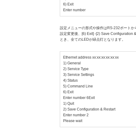
6) Exit
Enter number
設定メニューの形式や操作はRS-232ポートか
設定変更後、[6) Exit] -[2) Save Conf
とき、全てのLEDが緑点灯となります。
Ethernet address xx:xx:xx:xx:xx:xx
1) General
2) Service Type
3) Service Settings
4) Status
5) Command Line
6) Exit
Enter number 6Exit
1) Quit
2) Save Configuration & Restart
Enter number 2
Please wait