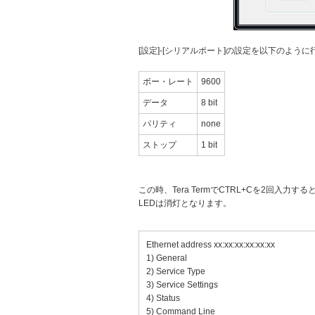
[設定]-[シリアルポート]の設定を以下のよう
ボー・レート
9600
データ
8 bit
パリティ
none
ストップ
1 bit
この時、Tera TermでCTRL+Cを2回入力する
LEDは消灯となります。
Ethernet address xx:xx:xx:xx:xx:xx
1) General
2) Service Type
3) Service Settings
4) Status
5) Command Line