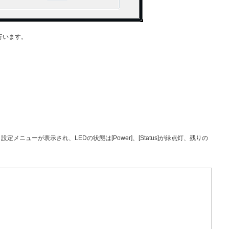
に行います。
と設定メニューが表示され、LEDの状態は[Power]、[Status]が緑点灯、残りの