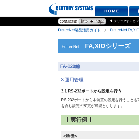
クリックするとS
FutureNet製品活用ガイド
FutureNet FA,
FA,XIOシリーズ
FutureNet
FA-120編
3.運用管理
3.1 RS-232ポートから設定を行う
RS-232ポートから本装置の設定を行うこと
を含む設定の変更が可能となります。
【 実行例 】
<準備>