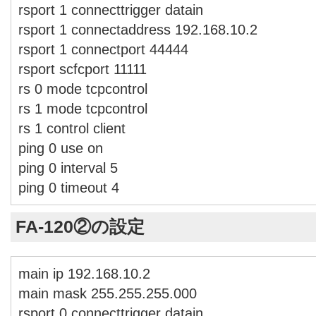
rsport 1 connecttrigger datain
rsport 1 connectaddress 192.168.10.2
rsport 1 connectport 44444
rsport scfcport 11111
rs 0 mode tcpcontrol
rs 1 mode tcpcontrol
rs 1 control client
ping 0 use on
ping 0 interval 5
ping 0 timeout 4
FA-120②の設定
main ip 192.168.10.2
main mask 255.255.255.000
rsport 0 connecttrigger datain