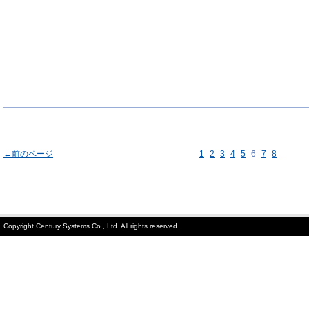
←前のページ
1
2
3
4
5
6
7
8
Copyright Century Systems Co., Ltd. All rights reserved.