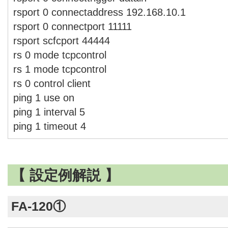
rsport 0 connectaddress 192.168.10.1
rsport 0 connectport 11111
rsport scfcport 44444
rs 0 mode tcpcontrol
rs 1 mode tcpcontrol
rs 0 control client
ping 1 use on
ping 1 interval 5
ping 1 timeout 4
【 設定例解説 】
FA-120①