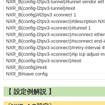
NXR_B(config-l2tpv3-tunnel)#tunnel vendor ietf
NXR_B(config-l2tpv3-tunnel)#exit
NXR_B(config)#l2tpv3 xconnect 1
NXR_B(config-l2tpv3-xconnect)#description N
NXR_B(config-l2tpv3-xconnect)#tunnel 1
NXR_B(config-l2tpv3-xconnect)#xconnect ether
NXR_B(config-l2tpv3-xconnect)#xconnect end-i
NXR_B(config-l2tpv3-xconnect)#retry-interval 4
NXR_B(config-l2tpv3-xconnect)#ip tcp adjust-m
NXR_B(config-l2tpv3-xconnect)#exit
NXR_B(config)#exit
NXR_B#save config
【 設定例解説 】