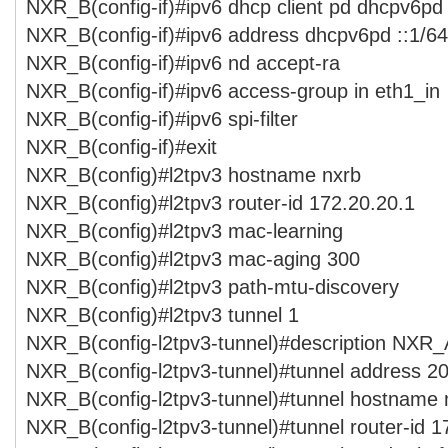
NXR_B(config-if)#ipv6 dhcp client pd dhcpv6pd
NXR_B(config-if)#ipv6 address dhcpv6pd ::1/64
NXR_B(config-if)#ipv6 nd accept-ra
NXR_B(config-if)#ipv6 access-group in eth1_in
NXR_B(config-if)#ipv6 spi-filter
NXR_B(config-if)#exit
NXR_B(config)#l2tpv3 hostname nxrb
NXR_B(config)#l2tpv3 router-id 172.20.20.1
NXR_B(config)#l2tpv3 mac-learning
NXR_B(config)#l2tpv3 mac-aging 300
NXR_B(config)#l2tpv3 path-mtu-discovery
NXR_B(config)#l2tpv3 tunnel 1
NXR_B(config-l2tpv3-tunnel)#description NXR_
NXR_B(config-l2tpv3-tunnel)#tunnel address 20
NXR_B(config-l2tpv3-tunnel)#tunnel hostname 
NXR_B(config-l2tpv3-tunnel)#tunnel router-id 1