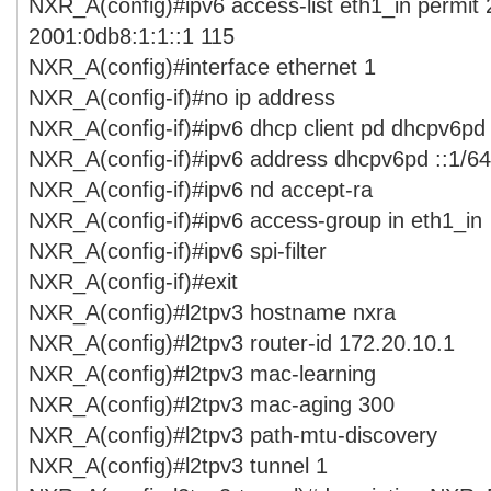
NXR_A(config)#ipv6 access-list eth1_in permit 
2001:0db8:1:1::1 115
NXR_A(config)#interface ethernet 1
NXR_A(config-if)#no ip address
NXR_A(config-if)#ipv6 dhcp client pd dhcpv6pd
NXR_A(config-if)#ipv6 address dhcpv6pd ::1/64
NXR_A(config-if)#ipv6 nd accept-ra
NXR_A(config-if)#ipv6 access-group in eth1_in
NXR_A(config-if)#ipv6 spi-filter
NXR_A(config-if)#exit
NXR_A(config)#l2tpv3 hostname nxra
NXR_A(config)#l2tpv3 router-id 172.20.10.1
NXR_A(config)#l2tpv3 mac-learning
NXR_A(config)#l2tpv3 mac-aging 300
NXR_A(config)#l2tpv3 path-mtu-discovery
NXR_A(config)#l2tpv3 tunnel 1