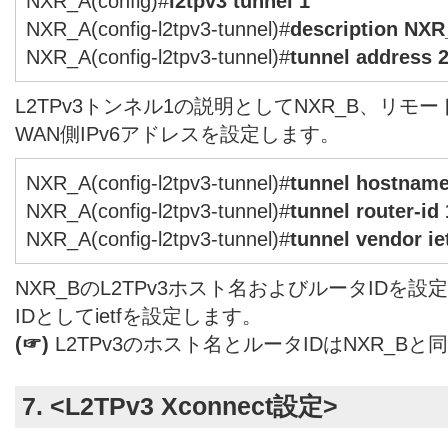
NXR_A(config)#
l2tpv3 tunnel 1
NXR_A(config-l2tpv3-tunnel)#
description NX
NXR_A(config-l2tpv3-tunnel)#
tunnel address 2
L2TPv3トンネル1の説明としてNXR_B、リモー
WAN側IPv6アドレスを設定します。
NXR_A(config-l2tpv3-tunnel)#
tunnel hostname
NXR_A(config-l2tpv3-tunnel)#
tunnel router-id
NXR_A(config-l2tpv3-tunnel)#
tunnel vendor ie
NXR_BのL2TPv3ホスト名およびルータIDを
IDとしてietfを設定します。
(☞)
L2TPv3のホスト名とルータIDはNXR_B
7. <L2TPv3 Xconnect設定>