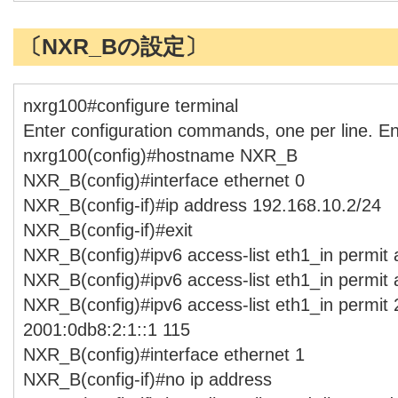
〔NXR_Bの設定〕
nxrg100#configure terminal
Enter configuration commands, one per line. E
nxrg100(config)#hostname NXR_B
NXR_B(config)#interface ethernet 0
NXR_B(config-if)#ip address 192.168.10.2/24
NXR_B(config-if)#exit
NXR_B(config)#ipv6 access-list eth1_in permit
NXR_B(config)#ipv6 access-list eth1_in permit
NXR_B(config)#ipv6 access-list eth1_in permit 
2001:0db8:2:1::1 115
NXR_B(config)#interface ethernet 1
NXR_B(config-if)#no ip address