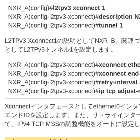
NXR_A(config)#
l2tpv3 xconnect 1
NXR_A(config-l2tpv3-xconnect)#
description 
NXR_A(config-l2tpv3-xconnect)#
tunnel 1
L2TPv3 Xconnect1の説明としてNXR_B、関
としてL2TPv3トンネル1を設定します。
NXR_A(config-l2tpv3-xconnect)#
xconnect ethe
NXR_A(config-l2tpv3-xconnect)#
xconnect end-
NXR_A(config-l2tpv3-xconnect)#
retry-interval
NXR_A(config-l2tpv3-xconnect)#
ip tcp adjust
Xconnectインタフェースとしてethernet0
エンドIDを設定します。また、リトライインタ
て、IPv4 TCP MSSの調整機能をオートに設定