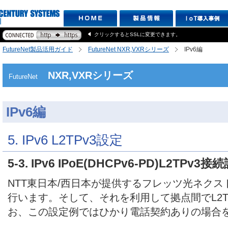
クリックするとSSLに変更できます。
FutureNet製品活用ガイド
FutureNet NXR,VXRシリーズ
IPv6編
NXR,VXRシリーズ
FutureNet
IPv6編
5. IPv6 L2TPv3設定
5-3. IPv6 IPoE(DHCPv6-PD)L2TPv3接
NTT東日本/西日本が提供するフレッツ光ネクスト回
行います。そして、それを利用して拠点間でL2T
お、この設定例ではひかり電話契約ありの場合