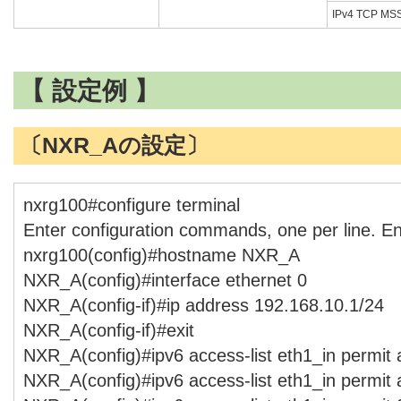
IPv4 TCP 
【 設定例 】
〔NXR_Aの設定〕
nxrg100#configure terminal
Enter configuration commands, one per line. E
nxrg100(config)#hostname NXR_A
NXR_A(config)#interface ethernet 0
NXR_A(config-if)#ip address 192.168.10.1/24
NXR_A(config-if)#exit
NXR_A(config)#ipv6 access-list eth1_in permit
NXR_A(config)#ipv6 access-list eth1_in permit