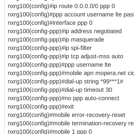
nxrg100(config)#ip route 0.0.0.0/0 ppp 0
nxrg100(config)#ppp account username lte pas
nxrg100(config)#interface ppp 0
nxrg100(config-ppp)#ip address negotiated
nxrg100(config-ppp)#ip masquerade
nxrg100(config-ppp)#ip spi-filter
nxrg100(config-ppp)#ip tcp adjust-mss auto
nxrg100(config-ppp)#ppp username lte
nxrg100(config-ppp)#mobile apn mopera.net cid
nxrg100(config-ppp)#dial-up string *99***1#
nxrg100(config-ppp)#dial-up timeout 30
nxrg100(config-ppp)#no ppp auto-connect
nxrg100(config-ppp)#exit
nxrg100(config)#mobile error-recovery-reset
nxrg100(config)#mobile termination-recovery re
nxrg100(config)#mobile 1 ppp 0