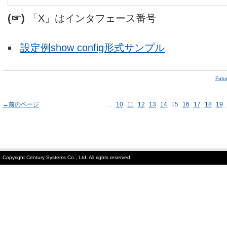
(☞)
「X」はインタフェース番号
設定例show config形式サンプル
Fut
←前のページ
…
10
11
12
13
14
15
16
17
18
19
Copyright Century Systems Co., Ltd. All rights reserved.