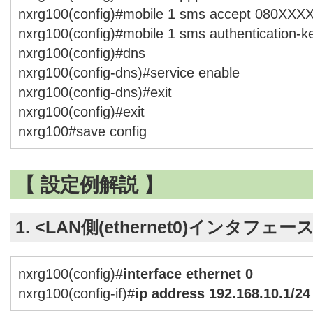
nxrg100(config)#mobile 1 sms accept 080XX
nxrg100(config)#mobile 1 sms authentication-
nxrg100(config)#dns
nxrg100(config-dns)#service enable
nxrg100(config-dns)#exit
nxrg100(config)#exit
nxrg100#save config
【 設定例解説 】
1. <LAN側(ethernet0)インタフェー
nxrg100(config)#
interface ethernet 0
nxrg100(config-if)#
ip address 192.168.10.1/24