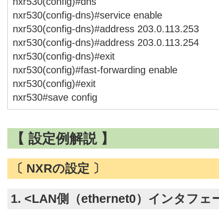
nxr530(config)#dns
nxr530(config-dns)#service enable
nxr530(config-dns)#address 203.0.113.253
nxr530(config-dns)#address 203.0.113.254
nxr530(config-dns)#exit
nxr530(config)#fast-forwarding enable
nxr530(config)#exit
nxr530#save config
【 設定例解説 】
〔 NXRの設定 〕
1. <LAN側（ethernet0）インタフ