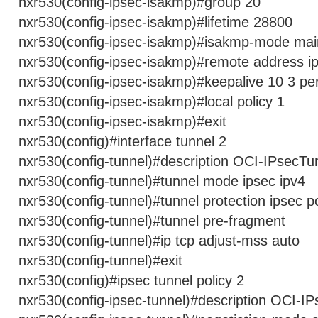
nxr530(config-ipsec-isakmp)#group 20
nxr530(config-ipsec-isakmp)#lifetime 28800
nxr530(config-ipsec-isakmp)#isakmp-mode mai
nxr530(config-ipsec-isakmp)#remote address ip
nxr530(config-ipsec-isakmp)#keepalive 10 3 peri
nxr530(config-ipsec-isakmp)#local policy 1
nxr530(config-ipsec-isakmp)#exit
nxr530(config)#interface tunnel 2
nxr530(config-tunnel)#description OCI-IPsecTu
nxr530(config-tunnel)#tunnel mode ipsec ipv4
nxr530(config-tunnel)#tunnel protection ipsec po
nxr530(config-tunnel)#tunnel pre-fragment
nxr530(config-tunnel)#ip tcp adjust-mss auto
nxr530(config-tunnel)#exit
nxr530(config)#ipsec tunnel policy 2
nxr530(config-ipsec-tunnel)#description OCI-I