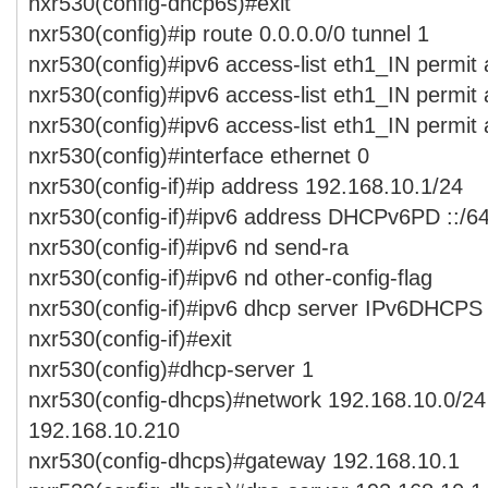
nxr530(config-dhcp6s)#exit
nxr530(config)#ip route 0.0.0.0/0 tunnel 1
nxr530(config)#ipv6 access-list eth1_IN permit
nxr530(config)#ipv6 access-list eth1_IN permit
nxr530(config)#ipv6 access-list eth1_IN permit
nxr530(config)#interface ethernet 0
nxr530(config-if)#ip address 192.168.10.1/24
nxr530(config-if)#ipv6 address DHCPv6PD ::/64
nxr530(config-if)#ipv6 nd send-ra
nxr530(config-if)#ipv6 nd other-config-flag
nxr530(config-if)#ipv6 dhcp server IPv6DHCPS
nxr530(config-if)#exit
nxr530(config)#dhcp-server 1
nxr530(config-dhcps)#network 192.168.10.0/24
192.168.10.210
nxr530(config-dhcps)#gateway 192.168.10.1