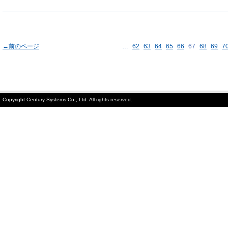
←前のページ
…
62
63
64
65
66
67
68
69
7
Copyright Century Systems Co., Ltd. All rights reserved.