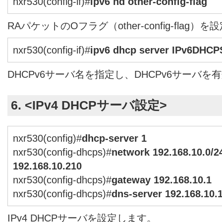
nxr530(config-if)#
ipv6 nd other-config-flag
RAパケットのOフラグ（other-config-flag）
nxr530(config-if)#
ipv6 dhcp server IPv6DHCP
DHCPv6サーバ名を指定し、DHCPv6サーバを
6. <IPv4 DHCPサーバ設定>
nxr530(config)#
dhcp-server 1
nxr530(config-dhcps)#
network 192.168.10.0/2
192.168.10.210
nxr530(config-dhcps)#
gateway 192.168.10.1
nxr530(config-dhcps)#
dns-server 192.168.10.
IPv4 DHCPサーバを設定します。