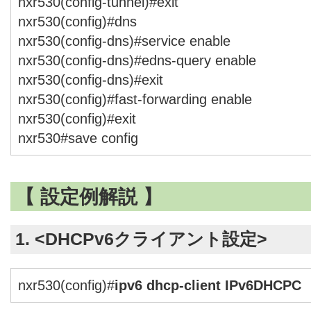
nxr530(config-tunnel)#exit
nxr530(config)#dns
nxr530(config-dns)#service enable
nxr530(config-dns)#edns-query enable
nxr530(config-dns)#exit
nxr530(config)#fast-forwarding enable
nxr530(config)#exit
nxr530#save config
【 設定例解説 】
1. <DHCPv6クライアント設定>
nxr530(config)#
ipv6 dhcp-client IPv6DHCPC