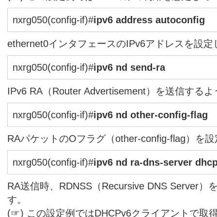
nxrg050(config-if)#
ipv6 address autoconfig
ethernet0インタフェースのIPv6アドレスを設
nxrg050(config-if)#
ipv6 nd send-ra
IPv6 RA（Router Advertisement）を送
nxrg050(config-if)#
ipv6 nd other-config-flag
RAパケットのOフラグ（other-config-flag）
nxrg050(config-if)#
ipv6 nd ra-dns-server dhcp
RA送信時、RDNSS（Recursive DNS Ser
す。
(☞) この設定例ではDHCPv6クライアントで取