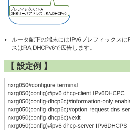
ルータ配下の端末にはIPv6プレフィックスは
スはRA,DHCPv6で広告します。
【 設定例 】
nxrg050#configure terminal
nxrg050(config)#ipv6 dhcp-client IPv6DHCPC
nxrg050(config-dhcp6c)#information-only enabl
nxrg050(config-dhcp6c)#option-request dns-se
nxrg050(config-dhcp6c)#exit
nxrg050(config)#ipv6 dhcp-server IPv6DHCPS