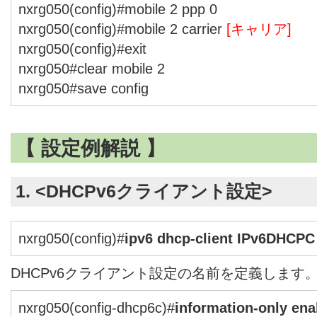
nxrg050(config)#mobile 2 ppp 0
nxrg050(config)#mobile 2 carrier
[キャリア]
nxrg050(config)#exit
nxrg050#clear mobile 2
nxrg050#save config
【 設定例解説 】
1. <DHCPv6クライアント設定>
nxrg050(config)#
ipv6 dhcp-client IPv6DHCPC
DHCPv6クライアント設定の名前を定義します
nxrg050(config-dhcp6c)#
information-only ena