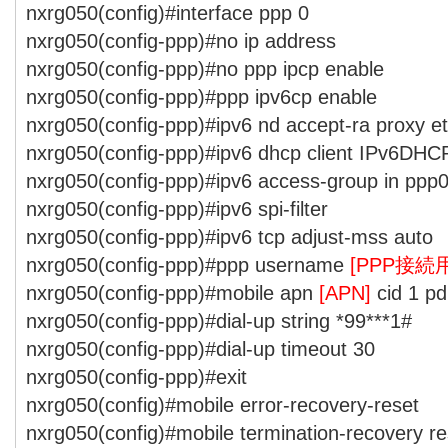
nxrg050(config)#interface ppp 0
nxrg050(config-ppp)#no ip address
nxrg050(config-ppp)#no ppp ipcp enable
nxrg050(config-ppp)#ppp ipv6cp enable
nxrg050(config-ppp)#ipv6 nd accept-ra proxy e
nxrg050(config-ppp)#ipv6 dhcp client IPv6DH
nxrg050(config-ppp)#ipv6 access-group in ppp
nxrg050(config-ppp)#ipv6 spi-filter
nxrg050(config-ppp)#ipv6 tcp adjust-mss auto
nxrg050(config-ppp)#ppp username
[PPP接続
nxrg050(config-ppp)#mobile apn
[APN]
cid 1 pd
nxrg050(config-ppp)#dial-up string *99***1#
nxrg050(config-ppp)#dial-up timeout 30
nxrg050(config-ppp)#exit
nxrg050(config)#mobile error-recovery-reset
nxrg050(config)#mobile termination-recovery re