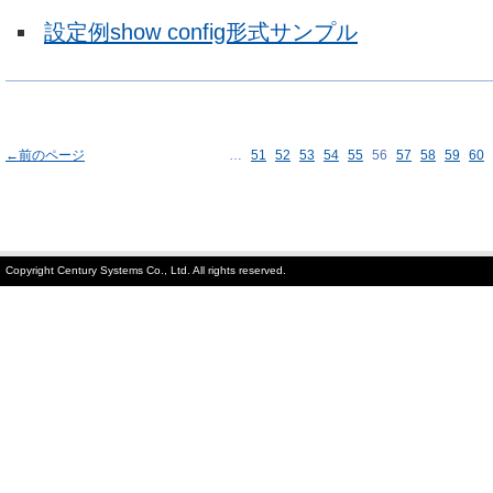
設定例show config形式サンプル
←前のページ
…
51
52
53
54
55
56
57
58
59
60
Copyright Century Systems Co., Ltd. All rights reserved.