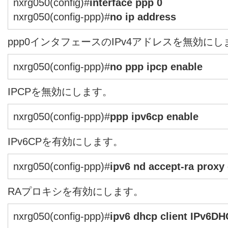
nxrg050(config)#
interface ppp 0
nxrg050(config-ppp)#
no ip address
ppp0インタフェースのIPv4アドレスを無効にし
nxrg050(config-ppp)#
no ppp ipcp enable
IPCPを無効にします。
nxrg050(config-ppp)#
ppp ipv6cp enable
IPv6CPを有効にします。
nxrg050(config-ppp)#
ipv6 nd accept-ra proxy 
RAプロキシを有効にします。
nxrg050(config-ppp)#
ipv6 dhcp client IPv6D