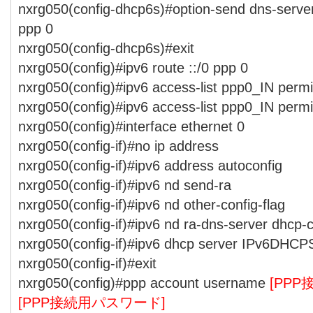
nxrg050(config-dhcp6s)#option-send dns-server
ppp 0
nxrg050(config-dhcp6s)#exit
nxrg050(config)#ipv6 route ::/0 ppp 0
nxrg050(config)#ipv6 access-list ppp0_IN perm
nxrg050(config)#ipv6 access-list ppp0_IN perm
nxrg050(config)#interface ethernet 0
nxrg050(config-if)#no ip address
nxrg050(config-if)#ipv6 address autoconfig
nxrg050(config-if)#ipv6 nd send-ra
nxrg050(config-if)#ipv6 nd other-config-flag
nxrg050(config-if)#ipv6 nd ra-dns-server dhcp-c
nxrg050(config-if)#ipv6 dhcp server IPv6DHCP
nxrg050(config-if)#exit
nxrg050(config)#ppp account username
[PPP
[PPP接続用パスワード]