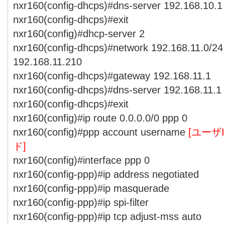
nxr160(config-dhcps)#dns-server 192.168.10.1
nxr160(config-dhcps)#exit
nxr160(config)#dhcp-server 2
nxr160(config-dhcps)#network 192.168.11.0/24
192.168.11.210
nxr160(config-dhcps)#gateway 192.168.11.1
nxr160(config-dhcps)#dns-server 192.168.11.1
nxr160(config-dhcps)#exit
nxr160(config)#ip route 0.0.0.0/0 ppp 0
nxr160(config)#ppp account username
[ユーザI
ド]
nxr160(config)#interface ppp 0
nxr160(config-ppp)#ip address negotiated
nxr160(config-ppp)#ip masquerade
nxr160(config-ppp)#ip spi-filter
nxr160(config-ppp)#ip tcp adjust-mss auto