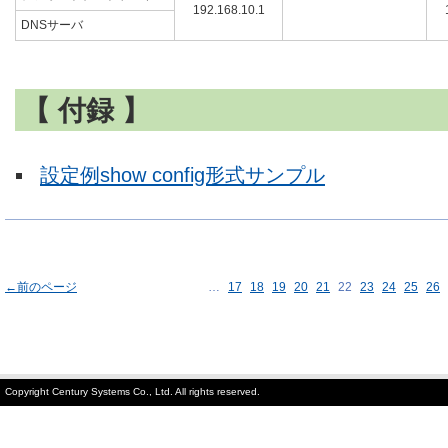
192.168.10.1
DNSサーバ
【 付録 】
設定例show config形式サンプル
←前のページ
…
17
18
19
20
21
22
23
24
25
26
Copyright Century Systems Co., Ltd. All rights reserved.