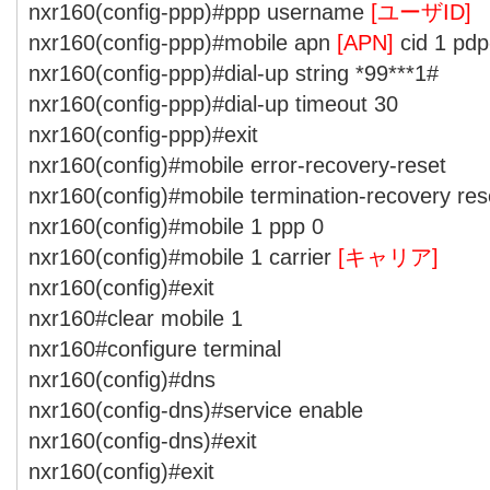
nxr160(config-ppp)#ppp username
[ユーザID]
nxr160(config-ppp)#mobile apn
[APN]
cid 1 pdp
nxr160(config-ppp)#dial-up string *99***1#
nxr160(config-ppp)#dial-up timeout 30
nxr160(config-ppp)#exit
nxr160(config)#mobile error-recovery-reset
nxr160(config)#mobile termination-recovery res
nxr160(config)#mobile 1 ppp 0
nxr160(config)#mobile 1 carrier
[キャリア]
nxr160(config)#exit
nxr160#clear mobile 1
nxr160#configure terminal
nxr160(config)#dns
nxr160(config-dns)#service enable
nxr160(config-dns)#exit
nxr160(config)#exit