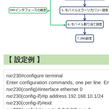
【 設定例 】
nxr230#configure terminal
Enter configuration commands, one per line. E
nxr230(config)#interface ethernet 0
nxr230(config-if)#ip address 192.168.10.1/24
nxr230(config-if)#exit