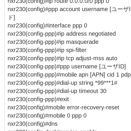
nxr230(config)#ip route 0.0.0.0/0 ppp 0
nxr230(config)#ppp account username [ユー
ド]
nxr230(config)#interface ppp 0
nxr230(config-ppp)#ip address negotiated
nxr230(config-ppp)#ip masquerade
nxr230(config-ppp)#ip spi-filter
nxr230(config-ppp)#ip tcp adjust-mss auto
nxr230(config-ppp)#ppp username [ユーザID]
nxr230(config-ppp)#mobile apn [APN] cid 1 pdp
nxr230(config-ppp)#dial-up string *99***1#
nxr230(config-ppp)#dial-up timeout 30
nxr230(config-ppp)#exit
nxr230(config)#mobile error-recovery-reset
nxr230(config)#mobile 0 ppp 0
nxr230(config)#dns