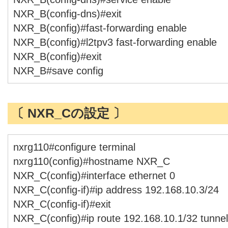
NXR_B(config-dns)#exit
NXR_B(config)#fast-forwarding enable
NXR_B(config)#l2tpv3 fast-forwarding enable
NXR_B(config)#exit
NXR_B#save config
〔 NXR_Cの設定 〕
nxrg110#configure terminal
nxrg110(config)#hostname NXR_C
NXR_C(config)#interface ethernet 0
NXR_C(config-if)#ip address 192.168.10.3/24
NXR_C(config-if)#exit
NXR_C(config)#ip route 192.168.10.1/32 tunnel