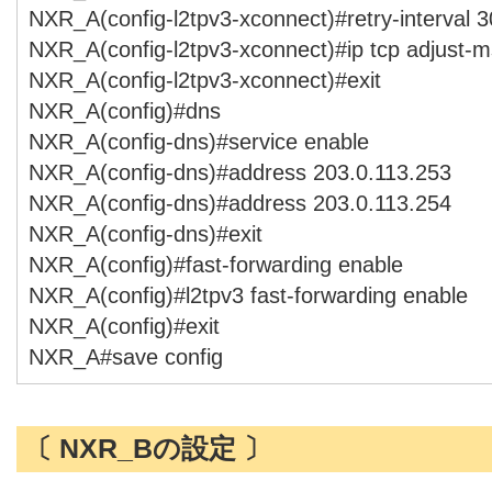
NXR_A(config-l2tpv3-xconnect)#retry-interval 3
NXR_A(config-l2tpv3-xconnect)#ip tcp adjust-m
NXR_A(config-l2tpv3-xconnect)#exit
NXR_A(config)#dns
NXR_A(config-dns)#service enable
NXR_A(config-dns)#address 203.0.113.253
NXR_A(config-dns)#address 203.0.113.254
NXR_A(config-dns)#exit
NXR_A(config)#fast-forwarding enable
NXR_A(config)#l2tpv3 fast-forwarding enable
NXR_A(config)#exit
NXR_A#save config
〔 NXR_Bの設定 〕