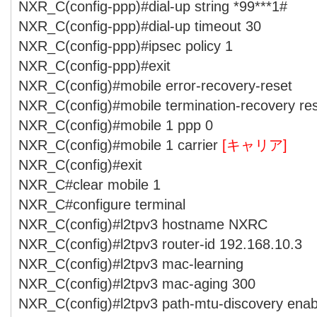
NXR_C(config-ppp)#dial-up string *99***1#
NXR_C(config-ppp)#dial-up timeout 30
NXR_C(config-ppp)#ipsec policy 1
NXR_C(config-ppp)#exit
NXR_C(config)#mobile error-recovery-reset
NXR_C(config)#mobile termination-recovery re
NXR_C(config)#mobile 1 ppp 0
NXR_C(config)#mobile 1 carrier
[キャリア]
NXR_C(config)#exit
NXR_C#clear mobile 1
NXR_C#configure terminal
NXR_C(config)#l2tpv3 hostname NXRC
NXR_C(config)#l2tpv3 router-id 192.168.10.3
NXR_C(config)#l2tpv3 mac-learning
NXR_C(config)#l2tpv3 mac-aging 300
NXR_C(config)#l2tpv3 path-mtu-discovery enab