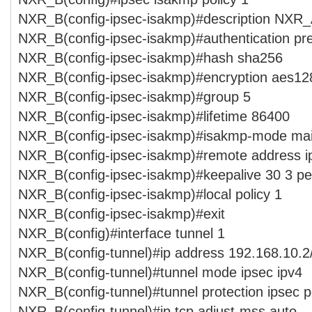
NXR_B(config-ipsec-isakmp)#description NXR
NXR_B(config-ipsec-isakmp)#authentication p
NXR_B(config-ipsec-isakmp)#hash sha256
NXR_B(config-ipsec-isakmp)#encryption aes12
NXR_B(config-ipsec-isakmp)#group 5
NXR_B(config-ipsec-isakmp)#lifetime 86400
NXR_B(config-ipsec-isakmp)#isakmp-mode ma
NXR_B(config-ipsec-isakmp)#remote address ip
NXR_B(config-ipsec-isakmp)#keepalive 30 3 per
NXR_B(config-ipsec-isakmp)#local policy 1
NXR_B(config-ipsec-isakmp)#exit
NXR_B(config)#interface tunnel 1
NXR_B(config-tunnel)#ip address 192.168.10.2
NXR_B(config-tunnel)#tunnel mode ipsec ipv4
NXR_B(config-tunnel)#tunnel protection ipsec p
NXR_B(config-tunnel)#ip tcp adjust-mss auto