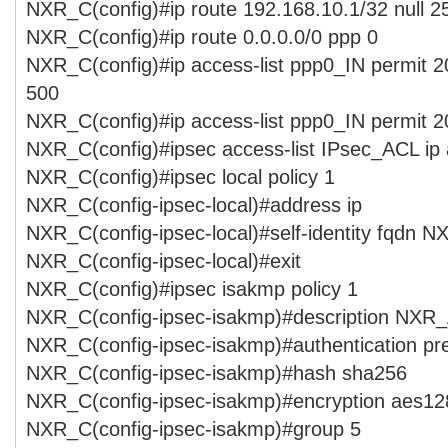
NXR_C(config)#ip route 192.168.10.1/32 null 2
NXR_C(config)#ip route 0.0.0.0/0 ppp 0
NXR_C(config)#ip access-list ppp0_IN permit 2
500
NXR_C(config)#ip access-list ppp0_IN permit 2
NXR_C(config)#ipsec access-list IPsec_ACL ip
NXR_C(config)#ipsec local policy 1
NXR_C(config-ipsec-local)#address ip
NXR_C(config-ipsec-local)#self-identity fqdn 
NXR_C(config-ipsec-local)#exit
NXR_C(config)#ipsec isakmp policy 1
NXR_C(config-ipsec-isakmp)#description NXR
NXR_C(config-ipsec-isakmp)#authentication p
NXR_C(config-ipsec-isakmp)#hash sha256
NXR_C(config-ipsec-isakmp)#encryption aes12
NXR_C(config-ipsec-isakmp)#group 5