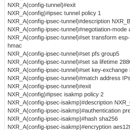
NXR_A(config-tunnel)#exit
NXR_A(config)#ipsec tunnel policy 1
NXR_A(config-ipsec-tunnel)#description NXR_
NXR_A(config-ipsec-tunnel)#negotiation-mode 
NXR_A(config-ipsec-tunnel)#set transform esp
hmac
NXR_A(config-ipsec-tunnel)#set pfs group5
NXR_A(config-ipsec-tunnel)#set sa lifetime 28
NXR_A(config-ipsec-tunnel)#set key-exchange
NXR_A(config-ipsec-tunnel)#match address I
NXR_A(config-ipsec-tunnel)#exit
NXR_A(config)#ipsec isakmp policy 2
NXR_A(config-ipsec-isakmp)#description NXR
NXR_A(config-ipsec-isakmp)#authentication p
NXR_A(config-ipsec-isakmp)#hash sha256
NXR_A(config-ipsec-isakmp)#encryption aes12