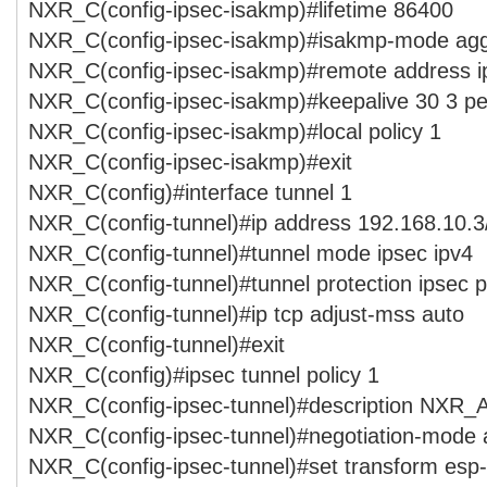
NXR_C(config-ipsec-isakmp)#lifetime 86400
NXR_C(config-ipsec-isakmp)#isakmp-mode agg
NXR_C(config-ipsec-isakmp)#remote address i
NXR_C(config-ipsec-isakmp)#keepalive 30 3 per
NXR_C(config-ipsec-isakmp)#local policy 1
NXR_C(config-ipsec-isakmp)#exit
NXR_C(config)#interface tunnel 1
NXR_C(config-tunnel)#ip address 192.168.10.3
NXR_C(config-tunnel)#tunnel mode ipsec ipv4
NXR_C(config-tunnel)#tunnel protection ipsec p
NXR_C(config-tunnel)#ip tcp adjust-mss auto
NXR_C(config-tunnel)#exit
NXR_C(config)#ipsec tunnel policy 1
NXR_C(config-ipsec-tunnel)#description NXR_
NXR_C(config-ipsec-tunnel)#negotiation-mode 
NXR_C(config-ipsec-tunnel)#set transform esp