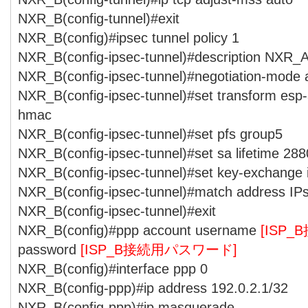
NXR_B(config-tunnel)#exit
NXR_B(config)#ipsec tunnel policy 1
NXR_B(config-ipsec-tunnel)#description NXR_
NXR_B(config-ipsec-tunnel)#negotiation-mode 
NXR_B(config-ipsec-tunnel)#set transform esp
hmac
NXR_B(config-ipsec-tunnel)#set pfs group5
NXR_B(config-ipsec-tunnel)#set sa lifetime 28
NXR_B(config-ipsec-tunnel)#set key-exchange
NXR_B(config-ipsec-tunnel)#match address I
NXR_B(config-ipsec-tunnel)#exit
NXR_B(config)#ppp account username
[ISP
password
[ISP_B接続用パスワード]
NXR_B(config)#interface ppp 0
NXR_B(config-ppp)#ip address 192.0.2.1/32
NXR_B(config-ppp)#ip masquerade