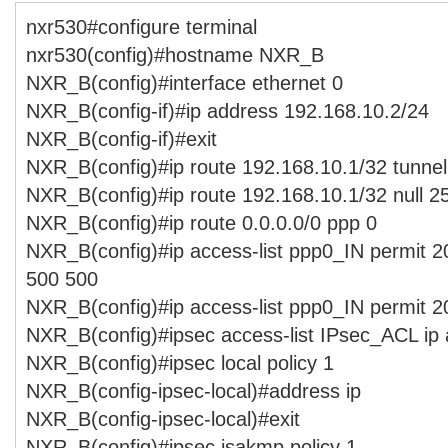
nxr530#configure terminal
nxr530(config)#hostname NXR_B
NXR_B(config)#interface ethernet 0
NXR_B(config-if)#ip address 192.168.10.2/24
NXR_B(config-if)#exit
NXR_B(config)#ip route 192.168.10.1/32 tunnel
NXR_B(config)#ip route 192.168.10.1/32 null 2
NXR_B(config)#ip route 0.0.0.0/0 ppp 0
NXR_B(config)#ip access-list ppp0_IN permit 2
500 500
NXR_B(config)#ip access-list ppp0_IN permit 2
NXR_B(config)#ipsec access-list IPsec_ACL ip
NXR_B(config)#ipsec local policy 1
NXR_B(config-ipsec-local)#address ip
NXR_B(config-ipsec-local)#exit
NXR_B(config)#ipsec isakmp policy 1