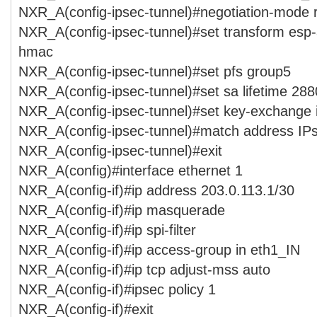
NXR_A(config-ipsec-tunnel)#negotiation-mode 
NXR_A(config-ipsec-tunnel)#set transform esp
hmac
NXR_A(config-ipsec-tunnel)#set pfs group5
NXR_A(config-ipsec-tunnel)#set sa lifetime 28
NXR_A(config-ipsec-tunnel)#set key-exchange
NXR_A(config-ipsec-tunnel)#match address I
NXR_A(config-ipsec-tunnel)#exit
NXR_A(config)#interface ethernet 1
NXR_A(config-if)#ip address 203.0.113.1/30
NXR_A(config-if)#ip masquerade
NXR_A(config-if)#ip spi-filter
NXR_A(config-if)#ip access-group in eth1_IN
NXR_A(config-if)#ip tcp adjust-mss auto
NXR_A(config-if)#ipsec policy 1
NXR_A(config-if)#exit