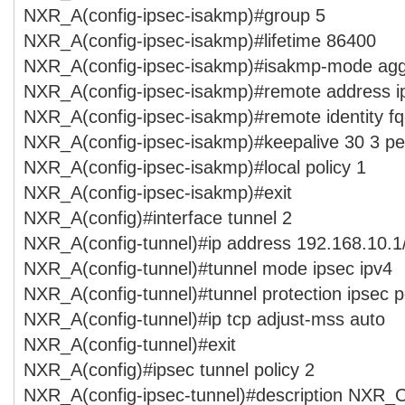
NXR_A(config-ipsec-isakmp)#group 5
NXR_A(config-ipsec-isakmp)#lifetime 86400
NXR_A(config-ipsec-isakmp)#isakmp-mode agg
NXR_A(config-ipsec-isakmp)#remote address i
NXR_A(config-ipsec-isakmp)#remote identity 
NXR_A(config-ipsec-isakmp)#keepalive 30 3 per
NXR_A(config-ipsec-isakmp)#local policy 1
NXR_A(config-ipsec-isakmp)#exit
NXR_A(config)#interface tunnel 2
NXR_A(config-tunnel)#ip address 192.168.10.1
NXR_A(config-tunnel)#tunnel mode ipsec ipv4
NXR_A(config-tunnel)#tunnel protection ipsec p
NXR_A(config-tunnel)#ip tcp adjust-mss auto
NXR_A(config-tunnel)#exit
NXR_A(config)#ipsec tunnel policy 2
NXR_A(config-ipsec-tunnel)#description NXR_