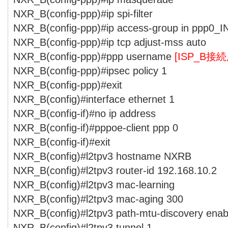
NXR_B(config-ppp)#ip spi-filter
NXR_B(config-ppp)#ip access-group in ppp0_I
NXR_B(config-ppp)#ip tcp adjust-mss auto
NXR_B(config-ppp)#ppp username
[ISP_B接
NXR_B(config-ppp)#ipsec policy 1
NXR_B(config-ppp)#exit
NXR_B(config)#interface ethernet 1
NXR_B(config-if)#no ip address
NXR_B(config-if)#pppoe-client ppp 0
NXR_B(config-if)#exit
NXR_B(config)#l2tpv3 hostname NXRB
NXR_B(config)#l2tpv3 router-id 192.168.10.2
NXR_B(config)#l2tpv3 mac-learning
NXR_B(config)#l2tpv3 mac-aging 300
NXR_B(config)#l2tpv3 path-mtu-discovery enab
NXR_B(config)#l2tpv3 tunnel 1