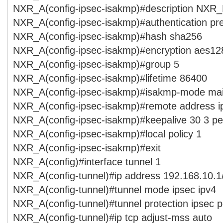
NXR_A(config-ipsec-isakmp)#description NXR
NXR_A(config-ipsec-isakmp)#authentication p
NXR_A(config-ipsec-isakmp)#hash sha256
NXR_A(config-ipsec-isakmp)#encryption aes12
NXR_A(config-ipsec-isakmp)#group 5
NXR_A(config-ipsec-isakmp)#lifetime 86400
NXR_A(config-ipsec-isakmp)#isakmp-mode ma
NXR_A(config-ipsec-isakmp)#remote address ip
NXR_A(config-ipsec-isakmp)#keepalive 30 3 per
NXR_A(config-ipsec-isakmp)#local policy 1
NXR_A(config-ipsec-isakmp)#exit
NXR_A(config)#interface tunnel 1
NXR_A(config-tunnel)#ip address 192.168.10.1
NXR_A(config-tunnel)#tunnel mode ipsec ipv4
NXR_A(config-tunnel)#tunnel protection ipsec p
NXR_A(config-tunnel)#ip tcp adjust-mss auto