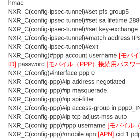
hmac
NXR_C(config-ipsec-tunnel)#set pfs group5
NXR_C(config-ipsec-tunnel)#set sa lifetime 28
NXR_C(config-ipsec-tunnel)#set key-exchange
NXR_C(config-ipsec-tunnel)#match address I
NXR_C(config-ipsec-tunnel)#exit
NXR_C(config)#ppp account username
[モバ
ID]
password
[モバイル（PPP）接続用パスワー
NXR_C(config)#interface ppp 0
NXR_C(config-ppp)#ip address negotiated
NXR_C(config-ppp)#ip masquerade
NXR_C(config-ppp)#ip spi-filter
NXR_C(config-ppp)#ip access-group in ppp0_I
NXR_C(config-ppp)#ip tcp adjust-mss auto
NXR_C(config-ppp)#ppp username
[モバイル（
NXR_C(config-ppp)#mobile apn
[APN]
cid 1 pdp