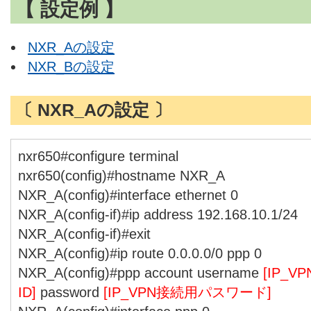
【 設定例 】
NXR_Aの設定
NXR_Bの設定
〔 NXR_Aの設定 〕
nxr650#configure terminal
nxr650(config)#hostname NXR_A
NXR_A(config)#interface ethernet 0
NXR_A(config-if)#ip address 192.168.10.1/24
NXR_A(config-if)#exit
NXR_A(config)#ip route 0.0.0.0/0 ppp 0
NXR_A(config)#ppp account username
[IP_
ID]
password
[IP_VPN接続用パスワード]