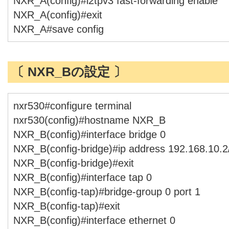
NXR_A(config)#l2tpv3 fast-forwarding enable
NXR_A(config)#exit
NXR_A#save config
〔 NXR_Bの設定 〕
nxr530#configure terminal
nxr530(config)#hostname NXR_B
NXR_B(config)#interface bridge 0
NXR_B(config-bridge)#ip address 192.168.10.2
NXR_B(config-bridge)#exit
NXR_B(config)#interface tap 0
NXR_B(config-tap)#bridge-group 0 port 1
NXR_B(config-tap)#exit
NXR_B(config)#interface ethernet 0