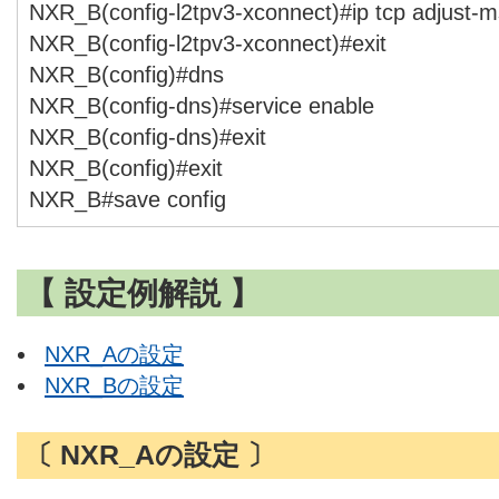
NXR_B(config-l2tpv3-xconnect)#ip tcp adjust-m
NXR_B(config-l2tpv3-xconnect)#exit
NXR_B(config)#dns
NXR_B(config-dns)#service enable
NXR_B(config-dns)#exit
NXR_B(config)#exit
NXR_B#save config
【 設定例解説 】
NXR_Aの設定
NXR_Bの設定
〔 NXR_Aの設定 〕