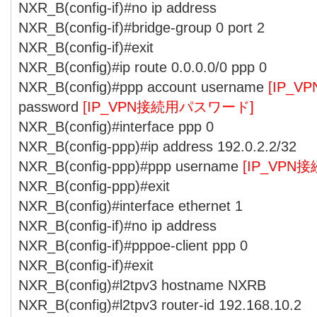
NXR_B(config-if)#no ip address
NXR_B(config-if)#bridge-group 0 port 2
NXR_B(config-if)#exit
NXR_B(config)#ip route 0.0.0.0/0 ppp 0
NXR_B(config)#ppp account username
[IP_
password
[IP_VPN接続用パスワード]
NXR_B(config)#interface ppp 0
NXR_B(config-ppp)#ip address 192.0.2.2/32
NXR_B(config-ppp)#ppp username
[IP_VPN
NXR_B(config-ppp)#exit
NXR_B(config)#interface ethernet 1
NXR_B(config-if)#no ip address
NXR_B(config-if)#pppoe-client ppp 0
NXR_B(config-if)#exit
NXR_B(config)#l2tpv3 hostname NXRB
NXR_B(config)#l2tpv3 router-id 192.168.10.2