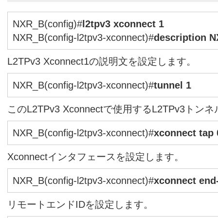
NXR_B(config)#
l2tpv3 xconnect 1
NXR_B(config-l2tpv3-xconnect)#
description 
L2TPv3 Xconnect1の説明文を設定します。
NXR_B(config-l2tpv3-xconnect)#
tunnel 1
このL2TPv3 Xconnectで使用するL2TPv3
NXR_B(config-l2tpv3-xconnect)#
xconnect tap 
Xconnectインタフェースを設定します。
NXR_B(config-l2tpv3-xconnect)#
xconnect end-
リモートエンドIDを設定します。