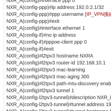
NXR_A(config)#interface ppp 0
NXR_A(config-ppp)#ip address 192.0.2.1/32
NXR_A(config-ppp)#ppp username
[IP_VPN
NXR_A(config-ppp)#exit
NXR_A(config)#interface ethernet 1
NXR_A(config-if)#no ip address
NXR_A(config-if)#pppoe-client ppp 0
NXR_A(config-if)#exit
NXR_A(config)#l2tpv3 hostname NXRA
NXR_A(config)#l2tpv3 router-id 192.168.10.1
NXR_A(config)#l2tpv3 mac-learning
NXR_A(config)#l2tpv3 mac-aging 300
NXR_A(config)#l2tpv3 path-mtu-discovery enab
NXR_A(config)#l2tpv3 tunnel 1
NXR_A(config-l2tpv3-tunnel)#description NXR_
NXR_A(config-l2tpv3-tunnel)#tunnel address 19