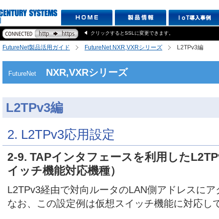
クリックするとSSLに変更できます。
FutureNet製品活用ガイド
FutureNet NXR,VXRシリーズ
L2TPv3編
NXR,VXRシリーズ
FutureNet
L2TPv3編
2. L2TPv3応用設定
2-9. TAPインタフェースを利用したL2
イッチ機能対応機種）
L2TPv3経由で対向ルータのLAN側アドレスに
なお、この設定例は仮想スイッチ機能に対応し