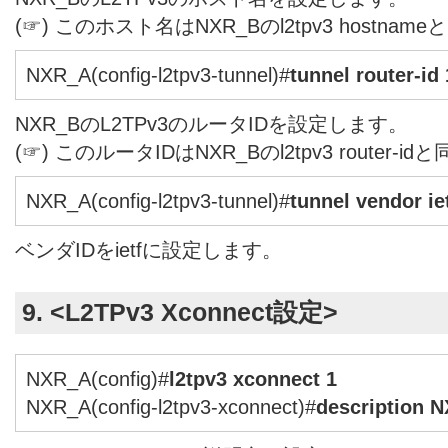
(☞) このホスト名はNXR_Bのl2tpv3 hostn
NXR_A(config-l2tpv3-tunnel)#
tunnel router-id
NXR_BのL2TPv3のルータIDを設定します。
(☞) このルータIDはNXR_Bのl2tpv3 router
NXR_A(config-l2tpv3-tunnel)#
tunnel vendor ie
ベンダIDをietfに設定します。
9. <L2TPv3 Xconnect設定>
NXR_A(config)#
l2tpv3 xconnect 1
NXR_A(config-l2tpv3-xconnect)#
description 