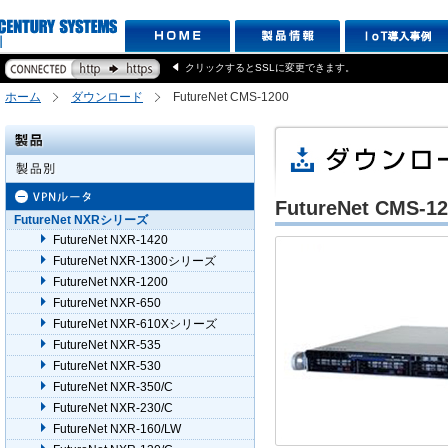
クリックするとSSLに変更できます。
ホーム
ダウンロード
FutureNet CMS-1200
FutureNet CMS-1
FutureNet NXRシリーズ
FutureNet NXR-1420
FutureNet NXR-1300シリーズ
FutureNet NXR-1200
FutureNet NXR-650
FutureNet NXR-610Xシリーズ
FutureNet NXR-535
FutureNet NXR-530
FutureNet NXR-350/C
FutureNet NXR-230/C
FutureNet NXR-160/LW