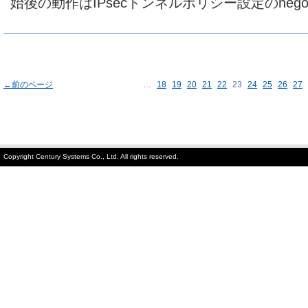
始後の動作はIPsecトンネルポリシー設定のnegoti
←前のページ
…
18
19
20
21
22
23
24
25
26
27
Copyright Century Systems Co., Ltd. All rights reserved.