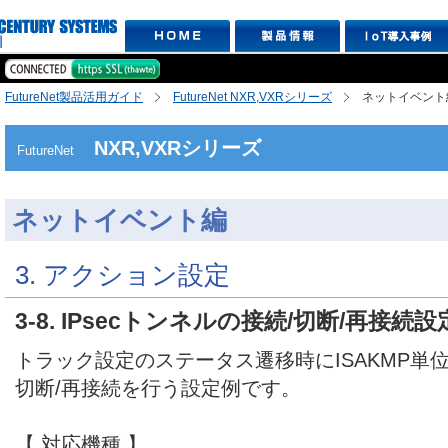
FutureNet製品活用ガイド
FutureNet NXR,VXRシリーズ
ネットイベント
NXR,VXRシリーズ
FutureNet
ネットイベント編
3. アクション設定
3-8. IPsecトンネルの接続/切断/再接続設
トラック設定のステータス遷移時にISAKMP単位で
切断/再接続を行う設定例です。
【 対応機種 】