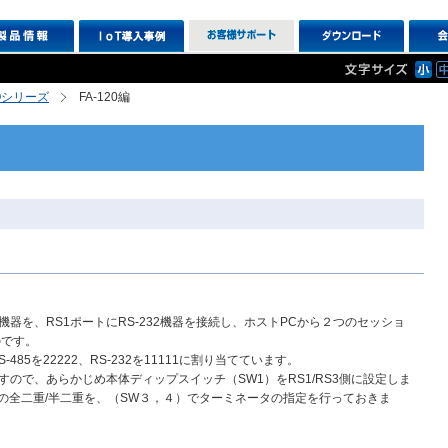
XIOシリーズ
FA-120編
485機器を、RS1ポートにRS-232機器を接続し、ホストPCから２つのセッショ
のです。
85を22222、RS-232を11111に割り当てています。
用しますので、あらかじめ本体ディップスイッチ（SW1）をRS1/RS3側に設定しま
85の全二重/半二重を、（SW３，４）でターミネータの指定を行っておきま