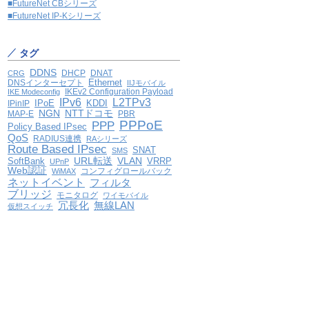
■FutureNet CBシリーズ
■FutureNet IP-Kシリーズ
タグ
DDNS
DHCP
DNAT
CRG
Ethernet
DNSインターセプト
IIJモバイル
IKEv2 Configuration Payload
IKE Modeconfig
IPv6
L2TPv3
IPoE
KDDI
IPinIP
NGN
NTTドコモ
MAP-E
PBR
PPPoE
PPP
Policy Based IPsec
QoS
RADIUS連携
RAシリーズ
Route Based IPsec
SNAT
SMS
VLAN
SoftBank
URL転送
VRRP
UPnP
Web認証
コンフィグロールバック
WiMAX
ネットイベント
フィルタ
ブリッジ
モニタログ
ワイモバイル
冗長化
無線LAN
仮想スイッチ