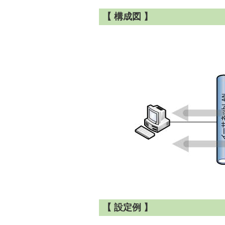
【 構成図 】
【 設定例 】