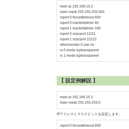
main ip 192.168.10.2
main mask 255.255.255.000
rsport 0 forcedtimeout 600
rsport 0 inactivitytimer 60
rsport 1 inactivitytimer 180
rsport 0 scpcport 11111
rsport 1 scpcport 22222
ethermonitor 0 use on
rs 0 mode tcptransparent
rs 1 mode tcptransparent
【 設定例解説 】
main ip 192.168.10.2
main mask 255.255.255.0
IPアドレスとマスクビットを設定します。
rsport 0 forcedtimeout 600