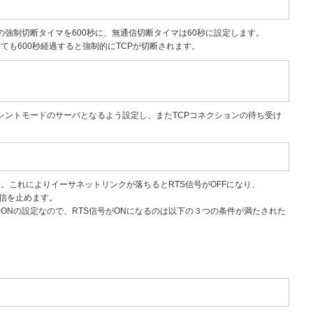
ョンの強制切断タイマを600秒に、無通信切断タイマは60秒に設定します。
ても600秒経過すると強制的にTCPが切断されます。
ペアレントモードのサーバとなるよう設定し、またTCPコネクションの待ち受け
。これによりイーサネットリンクが落ちるとRTS信号がOFFになり、
の送信を止めます。
号ONの設定なので、RTS信号がONになるのは以下の３つの条件が満たされた