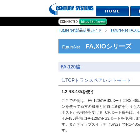
FutureNet製品活用ガイド
FutureNet FA,
FA,XIOシリーズ
FutureNet
FA-120編
1.TCPトランスペアレントモード
1.2 RS-485を使う
ここでの例は、FA-120のRS3ポートにRS-
ンを使って両方の機器と同時に通信を行うも
ホストから接続を受けるTCPポート番号は、RS-4
RS-485通信はFA-120のRS3ポートを使
す。またディップスイッチ（SW2）でRS-4
す。