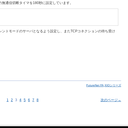
ョンの無通信切断タイマを180秒に設定しています。
ペアレントモードのサーバとなるよう設定し、またTCPコネクションの待ち受け
FutureNet FA,XIOシリーズ
1
2
3
4
5
6
7
8
次のページ→