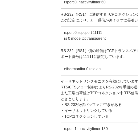
rsport 0 inactivitytimer 60
RS-232（RS1）に通信するTCPコネクシ
この設定により、万一通信が終了せずに長引い
rsport 0 scpcport 11111
rs 0 mode tcptransparent
RS-232（RS1）側の通信はTCPトランス
ポート番号は11111に設定しています。
ethermonitor 0 use on
イーサネットリンクモニタを有効にしています
RTS/CTSフロー制御によりRS-232相手側
また工場出荷値はTCPコネクション中RTS信
ときとなります。
・RS-232受信バッファに空きがある
・イーサネットリンクしている
・TCPコネクションしている
rsport 1 inactivitytimer 180