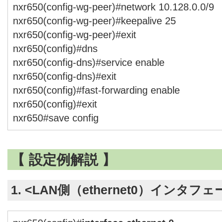
nxr650(config-wg-peer)#network 10.128.0.0/9
nxr650(config-wg-peer)#keepalive 25
nxr650(config-wg-peer)#exit
nxr650(config)#dns
nxr650(config-dns)#service enable
nxr650(config-dns)#exit
nxr650(config)#fast-forwarding enable
nxr650(config)#exit
nxr650#save config
【 設定例解説 】
1. <LAN側（ethernet0）インタフ