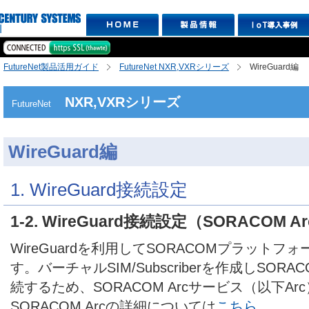
FutureNet製品活用ガイド
FutureNet NXR,VXRシリーズ
WireGuard編
NXR,VXRシリーズ
FutureNet
WireGuard編
1. WireGuard接続設定
1-2. WireGuard接続設定（SORACOM A
WireGuardを利用してSORACOMプラット
す。バーチャルSIM/Subscriberを作成しSO
続するため、SORACOM Arcサービス（以下A
SORACOM Arcの詳細については
こちら