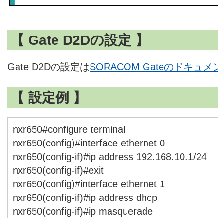
【 Gate D2Dの設定 】
Gate D2Dの設定は
SORACOM Gateのドキュメ
【 設定例 】
nxr650#configure terminal
nxr650(config)#interface ethernet 0
nxr650(config-if)#ip address 192.168.10.1/24
nxr650(config-if)#exit
nxr650(config)#interface ethernet 1
nxr650(config-if)#ip address dhcp
nxr650(config-if)#ip masquerade