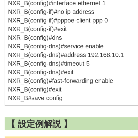
NXR_B(config)#interface ethernet 1
NXR_B(config-if)#no ip address
NXR_B(config-if)#pppoe-client ppp 0
NXR_B(config-if)#exit
NXR_B(config)#dns
NXR_B(config-dns)#service enable
NXR_B(config-dns)#address 192.168.10.1
NXR_B(config-dns)#timeout 5
NXR_B(config-dns)#exit
NXR_B(config)#fast-forwarding enable
NXR_B(config)#exit
NXR_B#save config
【 設定例解説 】