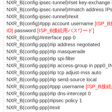
NXR_B(config-ipsec-tunnel)#set key-exchange
NXR_B(config-ipsec-tunnel)#match address I
NXR_B(config-ipsec-tunnel)#exit
NXR_B(config)#ppp account username
[ISP
ID]
password
[ISP_B接続用パスワード]
NXR_B(config)#interface ppp 0
NXR_B(config-ppp)#ip address negotiated
NXR_B(config-ppp)#ip masquerade
NXR_B(config-ppp)#ip spi-filter
NXR_B(config-ppp)#ip access-group in ppp0_I
NXR_B(config-ppp)#ip tcp adjust-mss auto
NXR_B(config-ppp)#ip send-source local
NXR_B(config-ppp)#ppp username
[ISP_B接
NXR_B(config-ppp)#ip dns-intercept 0
NXR_B(config-ppp)#ipsec policy 1
NXR_B(config-ppp)#exit