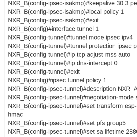
NXR_B(config-ipsec-isakmp)#keepalive 30 3 per
NXR_B(config-ipsec-isakmp)#local policy 1
NXR_B(config-ipsec-isakmp)#exit
NXR_B(config)#interface tunnel 1
NXR_B(config-tunnel)#tunnel mode ipsec ipv4
NXR_B(config-tunnel)#tunnel protection ipsec p
NXR_B(config-tunnel)#ip tcp adjust-mss auto
NXR_B(config-tunnel)#ip dns-intercept 0
NXR_B(config-tunnel)#exit
NXR_B(config)#ipsec tunnel policy 1
NXR_B(config-ipsec-tunnel)#description NXR_
NXR_B(config-ipsec-tunnel)#negotiation-mode 
NXR_B(config-ipsec-tunnel)#set transform esp
hmac
NXR_B(config-ipsec-tunnel)#set pfs group5
NXR_B(config-ipsec-tunnel)#set sa lifetime 28