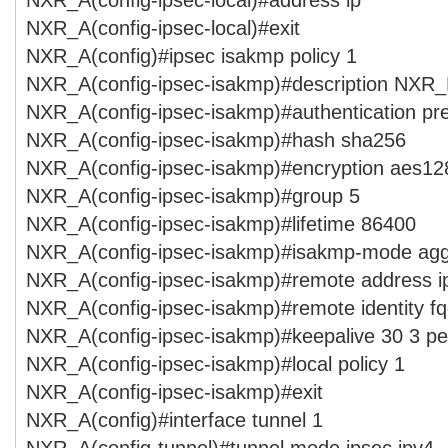
NXR_A(config-ipsec-local)#exit
NXR_A(config)#ipsec isakmp policy 1
NXR_A(config-ipsec-isakmp)#description NXR
NXR_A(config-ipsec-isakmp)#authentication p
NXR_A(config-ipsec-isakmp)#hash sha256
NXR_A(config-ipsec-isakmp)#encryption aes12
NXR_A(config-ipsec-isakmp)#group 5
NXR_A(config-ipsec-isakmp)#lifetime 86400
NXR_A(config-ipsec-isakmp)#isakmp-mode agg
NXR_A(config-ipsec-isakmp)#remote address i
NXR_A(config-ipsec-isakmp)#remote identity 
NXR_A(config-ipsec-isakmp)#keepalive 30 3 per
NXR_A(config-ipsec-isakmp)#local policy 1
NXR_A(config-ipsec-isakmp)#exit
NXR_A(config)#interface tunnel 1
NXR_A(config-tunnel)#tunnel mode ipsec ipv4