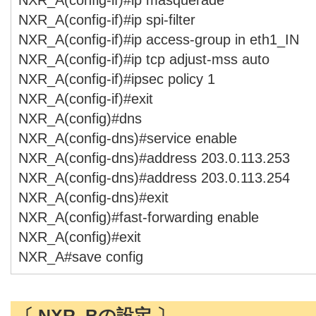
NXR_A(config-if)#ip spi-filter
NXR_A(config-if)#ip access-group in eth1_IN
NXR_A(config-if)#ip tcp adjust-mss auto
NXR_A(config-if)#ipsec policy 1
NXR_A(config-if)#exit
NXR_A(config)#dns
NXR_A(config-dns)#service enable
NXR_A(config-dns)#address 203.0.113.253
NXR_A(config-dns)#address 203.0.113.254
NXR_A(config-dns)#exit
NXR_A(config)#fast-forwarding enable
NXR_A(config)#exit
NXR_A#save config
〔 NXR_Bの設定 〕