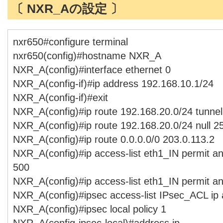
〔 NXR_Aの設定 〕
nxr650#configure terminal
nxr650(config)#hostname NXR_A
NXR_A(config)#interface ethernet 0
NXR_A(config-if)#ip address 192.168.10.1/24
NXR_A(config-if)#exit
NXR_A(config)#ip route 192.168.20.0/24 tunnel
NXR_A(config)#ip route 192.168.20.0/24 null 2
NXR_A(config)#ip route 0.0.0.0/0 203.0.113.2
NXR_A(config)#ip access-list eth1_IN permit a
500
NXR_A(config)#ip access-list eth1_IN permit a
NXR_A(config)#ipsec access-list IPsec_ACL ip
NXR_A(config)#ipsec local policy 1
NXR_A(config-ipsec-local)#address ip