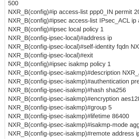
500
NXR_B(config)#ip access-list ppp0_IN permit 2
NXR_B(config)#ipsec access-list IPsec_ACL ip
NXR_B(config)#ipsec local policy 1
NXR_B(config-ipsec-local)#address ip
NXR_B(config-ipsec-local)#self-identity fqdn N
NXR_B(config-ipsec-local)#exit
NXR_B(config)#ipsec isakmp policy 1
NXR_B(config-ipsec-isakmp)#description NXR
NXR_B(config-ipsec-isakmp)#authentication p
NXR_B(config-ipsec-isakmp)#hash sha256
NXR_B(config-ipsec-isakmp)#encryption aes12
NXR_B(config-ipsec-isakmp)#group 5
NXR_B(config-ipsec-isakmp)#lifetime 86400
NXR_B(config-ipsec-isakmp)#isakmp-mode agg
NXR_B(config-ipsec-isakmp)#remote address ip