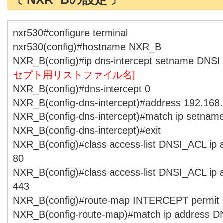
nxr530#configure terminal
nxr530(config)#hostname NXR_B
NXR_B(config)#ip dns-intercept setname DNSI f
セプト用リストファイル名]
NXR_B(config)#dns-intercept 0
NXR_B(config-dns-intercept)#address 192.168.
NXR_B(config-dns-intercept)#match ip setnam
NXR_B(config-dns-intercept)#exit
NXR_B(config)#class access-list DNSI_ACL ip 
80
NXR_B(config)#class access-list DNSI_ACL ip 
443
NXR_B(config)#route-map INTERCEPT permit 
NXR_B(config-route-map)#match ip address 