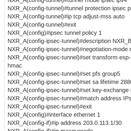
NXR_A(config-tunnel)#tunnel protection ipsec p
NXR_A(config-tunnel)#ip tcp adjust-mss auto
NXR_A(config-tunnel)#exit
NXR_A(config)#ipsec tunnel policy 1
NXR_A(config-ipsec-tunnel)#description NXR_
NXR_A(config-ipsec-tunnel)#negotiation-mode 
NXR_A(config-ipsec-tunnel)#set transform esp
hmac
NXR_A(config-ipsec-tunnel)#set pfs group5
NXR_A(config-ipsec-tunnel)#set sa lifetime 28
NXR_A(config-ipsec-tunnel)#set key-exchange
NXR_A(config-ipsec-tunnel)#match address I
NXR_A(config-ipsec-tunnel)#exit
NXR_A(config)#interface ethernet 1
NXR_A(config-if)#ip address 203.0.113.1/30
NXR_A(config-if)#ip masquerade