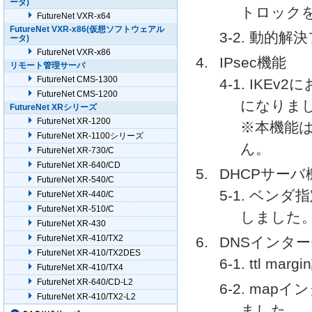
ータ)
トロック
FutureNet VXR-x64
FutureNet VXR-x86(仮想ソフトウェアル
3-2. 動的解
ータ)
FutureNet VXR-x86
IPsec機能
リモート管理サーバ
FutureNet CMS-1300
4-1. IK
FutureNet CMS-1200
になりま
FutureNet XRシリーズ
FutureNet XR-1200
※本機能は
FutureNet XR-1100シリーズ
ん。
FutureNet XR-730/C
FutureNet XR-640/CD
DHCPサーバ
FutureNet XR-540/C
5-1. ベンダ
FutureNet XR-440/C
FutureNet XR-510/C
しました
FutureNet XR-430
FutureNet XR-410/TX2
DNSインタ
FutureNet XR-410/TX2DES
6-1. ttl 
FutureNet XR-410/TX4
FutureNet XR-640/CD-L2
6-2. map
FutureNet XR-410/TX2-L2
ました。