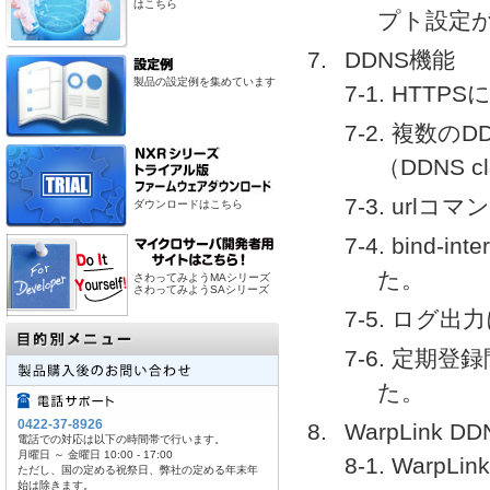
はこちら
プト設定
DDNS機能
製品の設定例を集めています
7-1. HTT
7-2. 複数
（DDNS c
7-3. ur
ダウンロードはこちら
7-4. bind
た。
さわってみようMAシリーズ
さわってみようSAシリーズ
7-5. ロ
7-6. 定
た。
0422-37-8926
WarpLink D
電話での対応は以下の時間帯で行います。
月曜日 ～ 金曜日 10:00 - 17:00
8-1. Warp
ただし、国の定める祝祭日、弊社の定める年末年
始は除きます。