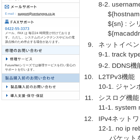
8-2. use
${hostna
E-mail：
support@centurysys.co.jp
${sn} :
0422-55-3373
${macadd
メール、FAX は 毎日24 時間受け付けておりま
す。 ただし、システムのメンテナンスやビルの電
源点検のため停止する場合があります。
ネットイベン
9-1. trac
9-2. DDNS機
FutureNetシリーズでは修理サービスを行い安心の
サポートを行います。
L2TPv3機能
10-1. 
シスログ機能
11-1. sys
IPv4ネット
12-1. no
パケット