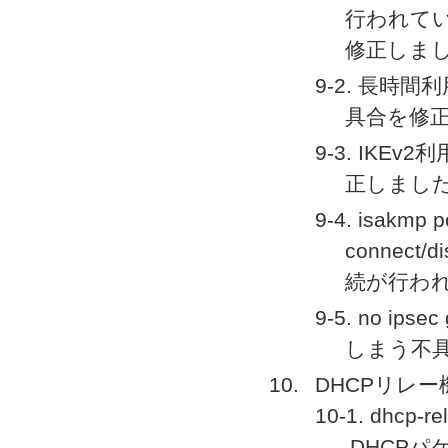
行われて
修正しま
9-2. 長
具合を修
9-3. IK
正しまし
9-4. isakmp 
connect/
続が行わ
9-5. no ip
しまう不
DHCPリレー
10-1. dh
DHCPパケ