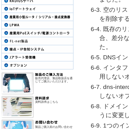
6-3. 空
を削除す
6-4. 既
合、差分
た。
6-5. DN
6-6. イン
用しない
販売代理店、製品取扱店を通
じてご購入いただけます。
6-7. dns-
しないオ
資料請求はこちら
6-8. ド
うに変更
6-9. 1つ
製品ご購入前のお問い合わせ