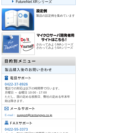
FutureNet XRシリーズ
製品の設定例を集めています
さわってみようMAシリーズ
さわってみようSAシリーズ
0422-37-8926
電話での対応は以下の時間帯で行います。
月曜日 ～ 金曜日 10:00 - 17:00
ただし、国の定める祝祭日、弊社の定める年末年
始は除きます。
E-mail：
support@centurysys.co.jp
0422-55-3373