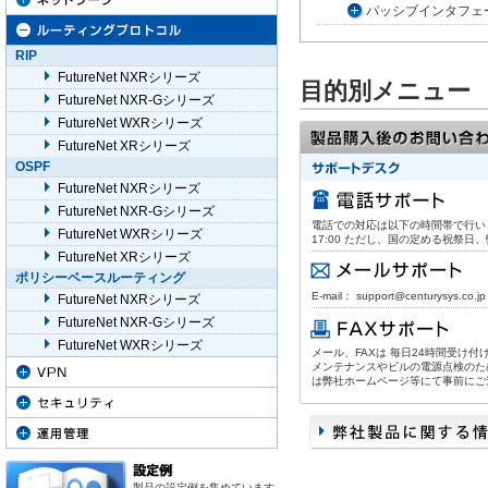
パッシブインタフェ
RIP
FutureNet NXRシリーズ
目的別メニュー
FutureNet NXR-Gシリーズ
FutureNet WXRシリーズ
FutureNet XRシリーズ
OSPF
FutureNet NXRシリーズ
FutureNet NXR-Gシリーズ
電話での対応は以下の時間帯で行います。
FutureNet WXRシリーズ
17:00 ただし、国の定める祝祭
FutureNet XRシリーズ
ポリシーベースルーティング
E-mail： support@centurysys.co.jp
FutureNet NXRシリーズ
FutureNet NXR-Gシリーズ
FutureNet WXRシリーズ
メール、FAXは 毎日24時間受け
メンテナンスやビルの電源点検のた
は弊社ホームページ等にて事前にご
製品の設定例を集めています