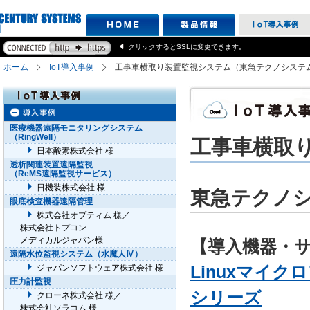
クリックするとSSLに変更できます。
ホーム
IoT導入事例
工事車横取り装置監視システム（東急テクノシステム
医療機器遠隔モニタリングシステム
（RingWell）
工事車横取
日本酸素株式会社 様
透析関連装置遠隔監視
（ReMS遠隔監視サービス）
日機装株式会社 様
東急テクノシ
眼底検査機器遠隔管理
株式会社オプティム 様／
株式会社トプコン
メディカルジャパン様
【導入機器・
遠隔水位監視システム（水魔人Ⅳ）
Linuxマイクロ
ジャパンソフトウェア株式会社 様
圧力計監視
シリーズ
クローネ株式会社 様／
株式会社ソラコム 様