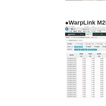
●
WarpLink