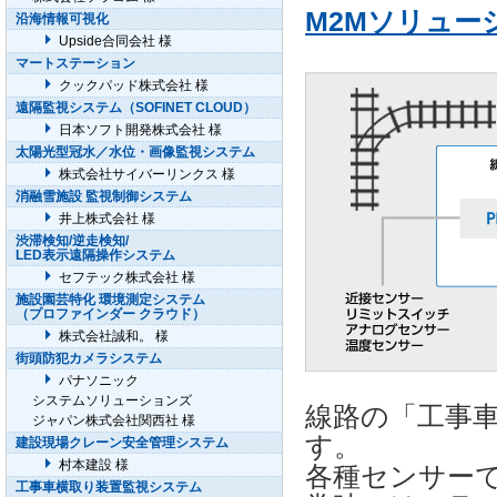
M2Mソリューシ
沿海情報可視化
Upside合同会社 様
マートステーション
クックパッド株式会社 様
遠隔監視システム（SOFINET CLOUD）
日本ソフト開発株式会社 様
太陽光型冠水／水位・画像監視システム
株式会社サイバーリンクス 様
消融雪施設 監視制御システム
井上株式会社 様
渋滞検知/逆走検知/
LED表示遠隔操作システム
セフテック株式会社 様
施設園芸特化 環境測定システム
（プロファインダー クラウド）
株式会社誠和。 様
街頭防犯カメラシステム
パナソニック
システムソリューションズ
線路の「工事
ジャパン株式会社関西社 様
す。
建設現場クレーン安全管理システム
村本建設 様
各種センサー
工事車横取り装置監視システム