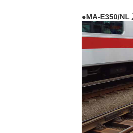
●
MA-E350/