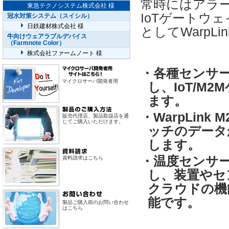
常時にはアラ
東急テクノシステム株式会社 様
IoTゲートウェイ
冠水対策システム（スイシル）
日鉄建材株式会社 様
としてWarpL
牛向けウェアラブルデバイス
（Farmnote Color）
株式会社ファームノート 様
・各種センサー
マイクロサーバ開発者用
し、IoT/M2
ます。
・WarpLin
販売代理店、製品取扱店を通
じてご購入いただけます。
ッチのデータ
します。
・温度センサ
資料請求はこちら
し、装置やセン
クラウドの機
能です。
製品ご購入前のお問い合わせ
はこちら